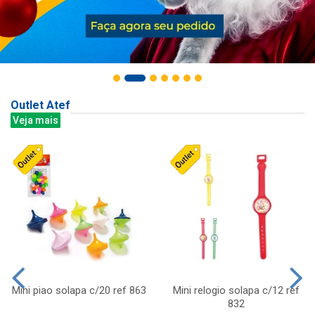
Outlet Atef
Veja mais
Mini piao solapa c/20 ref 863
Mini relogio solapa c/12 ref
832