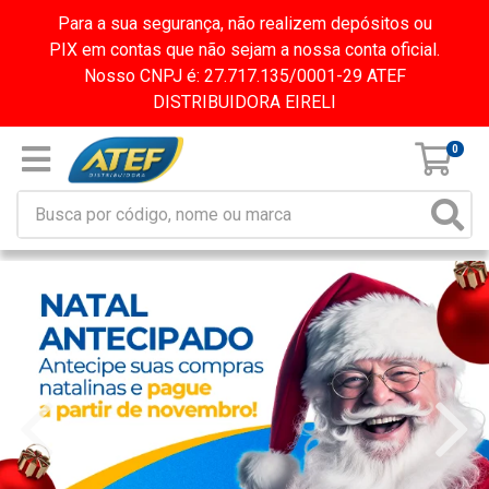
Para a sua segurança, não realizem depósitos ou
PIX em contas que não sejam a nossa conta oficial.
Nosso CNPJ é: 27.717.135/0001-29 ATEF
DISTRIBUIDORA EIRELI
0