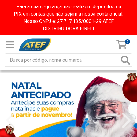
Para a sua segurança, não realizem depósitos ou
PIX em contas que não sejam a nossa conta oficial.
Nosso CNPJ é: 27.717.135/0001-29 ATEF
DISTRIBUIDORA EIRELI
0