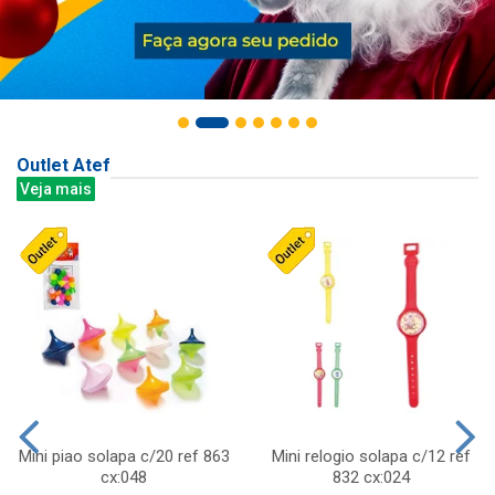
Outlet Atef
Veja mais
Mini piao solapa c/20 ref 863
Mini relogio solapa c/12 ref
cx:048
832 cx:024