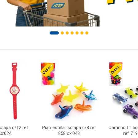
solapa c/12 ref
Piao estelar solapa c/8 ref
Carrinho f1 5
cx:024
858 cx:048
ref 719