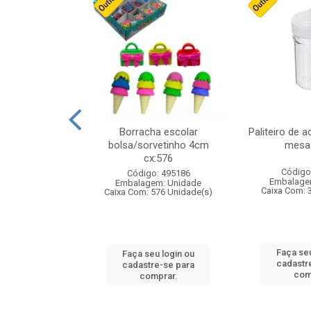
stico n.4 12cm
Borracha escolar
Paliteiro de a
bolsa/sorvetinho 4cm
mesa 
cx:576
: 940550
Código
Código: 495186
m: Unidade
Embalage
Embalagem: Unidade
24 Unidade(s)
Caixa Com: 
Caixa Com: 576 Unidade(s)
u login ou
Faça seu
Faça seu login ou
e-se para
cadastr
cadastre-se para
prar.
com
comprar.