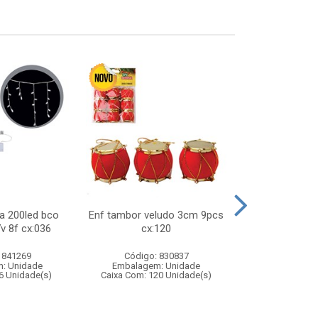
a 200led bco
Enf tambor veludo 3cm 9pcs
Relogio de
v 8f cx:036
cx:120
9,5x8,5cm b
cx:0
 841269
Código: 830837
Código:
: Unidade
Embalagem: Unidade
Embalagem
6 Unidade(s)
Caixa Com: 120 Unidade(s)
Caixa Com: 14