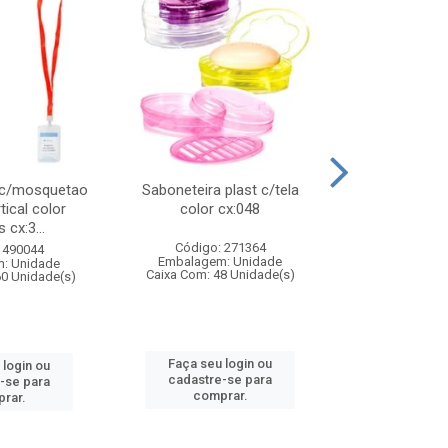
 c/mosquetao
Saboneteira plast c/tela
Prato plas
tical color
color cx:048
colorido
 cx:3...
Código: 271364
Código:
 490044
Embalagem: Unidade
Embalagem
: Unidade
Caixa Com: 48 Unidade(s)
Caixa Com: 4
60 Unidade(s)
Faça seu login ou
Faça seu 
 login ou
cadastre-se para
cadastre
-se para
comprar.
comp
rar.