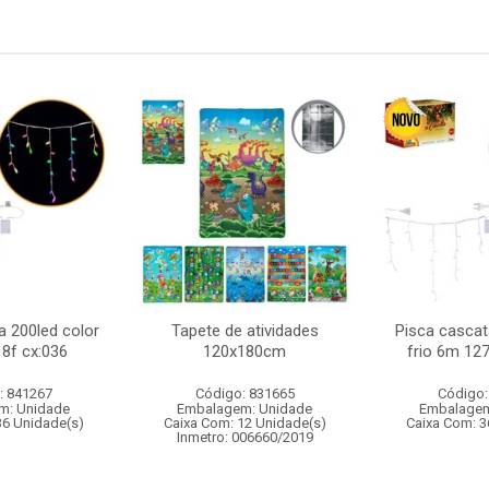
a 200led color
Tapete de atividades
Pisca cascat
8f cx:036
120x180cm
frio 6m 127
: 841267
Código: 831665
Código:
m: Unidade
Embalagem: Unidade
Embalagem
36 Unidade(s)
Caixa Com: 12 Unidade(s)
Caixa Com: 3
Inmetro: 006660/2019