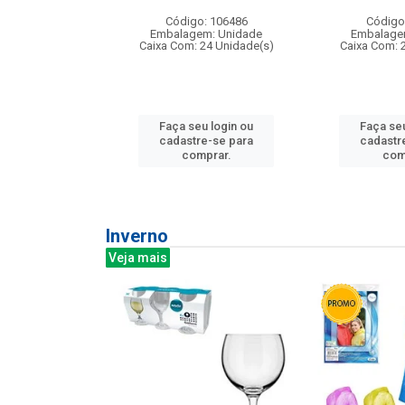
:240
Código: 106486
Código
: 275814
Embalagem: Unidade
Embalage
m: Unidade
Caixa Com: 24 Unidade(s)
Caixa Com: 
240 Unidade(s)
Faça seu login ou
Faça seu
u login ou
cadastre-se para
cadastr
e-se para
comprar.
com
prar.
Inverno
Veja mais