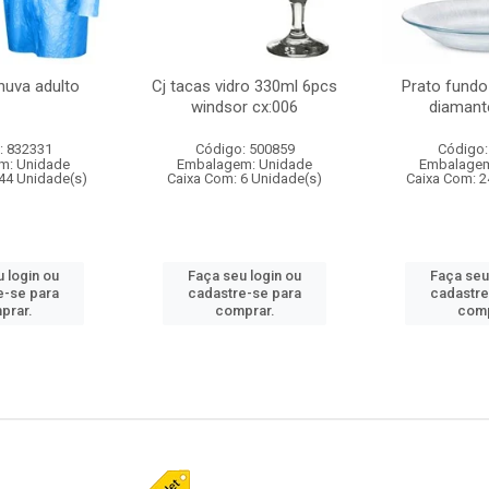
huva adulto
Cj tacas vidro 330ml 6pcs
Prato fundo
windsor cx:006
diamant
: 832331
Código: 500859
Código:
m: Unidade
Embalagem: Unidade
Embalagem
44 Unidade(s)
Caixa Com: 6 Unidade(s)
Caixa Com: 2
 login ou
Faça seu login ou
Faça seu
e-se para
cadastre-se para
cadastre
prar.
comprar.
comp