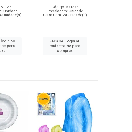
 571271
Código: 571272
Código:
: Unidade
Embalagem: Unidade
Embalagem
4 Unidade(s)
Caixa Com: 24 Unidade(s)
Caixa Com: 4
 login ou
Faça seu login ou
Faça seu 
-se para
cadastre-se para
cadastre
rar.
comprar.
comp