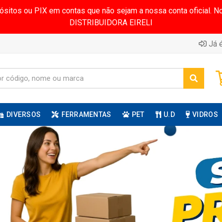
pósitos ou PIX em contas que não sejam a nossa conta oficial.
DISTRIBUIDORA EIRELI
Já é
DIVERSOS
FERRAMENTAS
PET
U.D
VIDROS