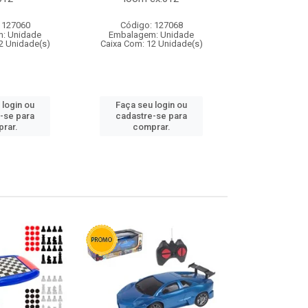
 127060
Código: 127068
Código:
: Unidade
Embalagem: Unidade
Embalagem
2 Unidade(s)
Caixa Com: 12 Unidade(s)
Caixa Com: 1
 login ou
Faça seu login ou
Faça seu 
-se para
cadastre-se para
cadastre
rar.
comprar.
comp