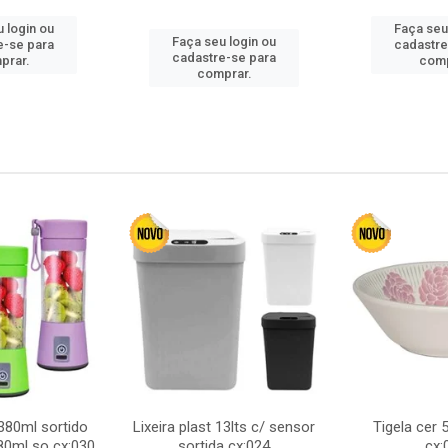
 login ou
Faça seu
Faça seu login ou
e-se para
cadastre
cadastre-se para
prar.
comp
comprar.
380ml sortido
Lixeira plast 13lts c/ sensor
Tigela cer
80ml so cx:030
sortida cx:024
cx: