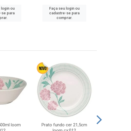
 login ou
Faça seu login ou
Faça seu 
-se para
cadastre-se para
cadastre
rar.
comprar.
comp
 500ml loom
Prato fundo cer 21,5cm
Prato raso c
012
loom cx:012
cx: