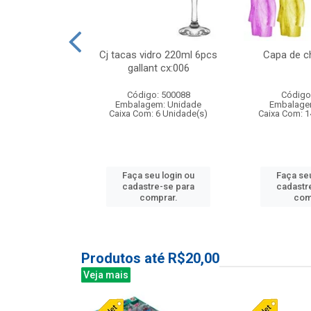
 vidro 23,5cm
Cj tacas vidro 220ml 6pcs
Capa de c
etala cx:024
gallant cx:006
: 503788
Código: 500088
Código
m: Unidade
Embalagem: Unidade
Embalage
24 Unidade(s)
Caixa Com: 6 Unidade(s)
Caixa Com: 1
u login ou
Faça seu login ou
Faça seu
e-se para
cadastre-se para
cadastr
prar.
comprar.
com
Produtos até R$20,00
Veja mais