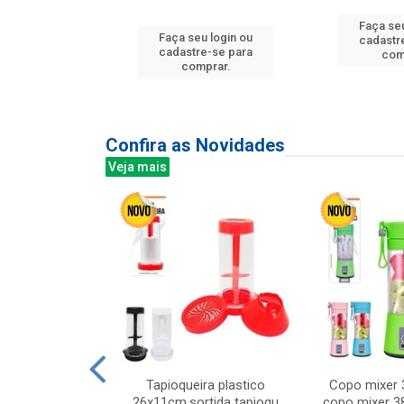
Faça seu
u login ou
Faça seu login ou
cadastr
e-se para
cadastre-se para
com
prar.
comprar.
Confira as Novidades
Veja mais
mesa cer 18cm
Tapioqueira plastico
Copo mixer 
s cx:012
26x11cm,sortida tapioqu
copo mixer 3