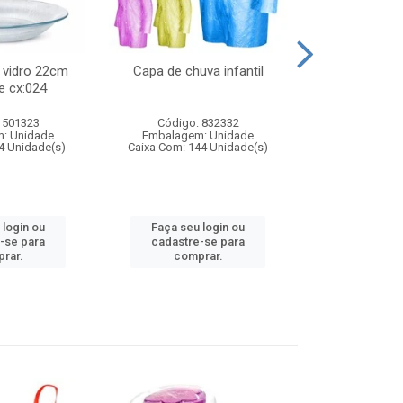
 vidro 22cm
Capa de chuva infantil
Jg prato fun
e cx:024
diam
 501323
Código: 832332
Código:
: Unidade
Embalagem: Unidade
Embalagem
4 Unidade(s)
Caixa Com: 144 Unidade(s)
Caixa Com: 6
 login ou
Faça seu login ou
Faça seu 
-se para
cadastre-se para
cadastre
rar.
comprar.
comp