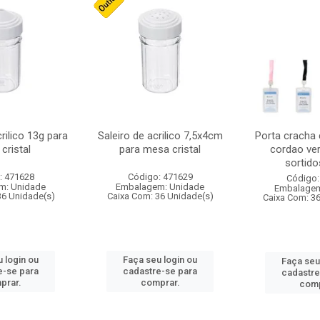
crilico 13g para
Saleiro de acrilico 7,5x4cm
Porta cracha
cristal
para mesa cristal
cordao ver
sortidos
: 471628
Código: 471629
Código:
m: Unidade
Embalagem: Unidade
Embalagem
36 Unidade(s)
Caixa Com: 36 Unidade(s)
Caixa Com: 3
 login ou
Faça seu login ou
Faça seu
e-se para
cadastre-se para
cadastre
prar.
comprar.
comp