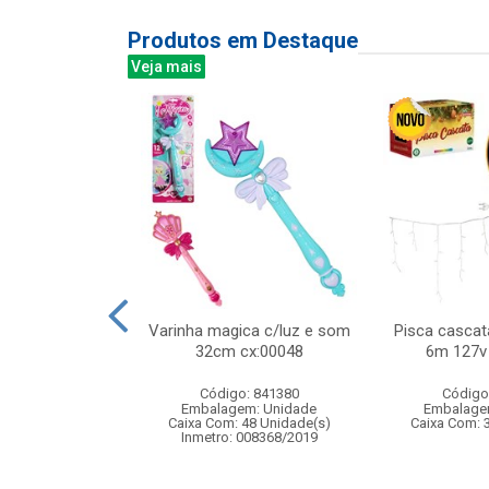
Produtos em Destaque
Veja mais
ica c/caneta
Varinha magica c/luz e som
Pisca cascat
eto 28x21cm
32cm cx:00048
6m 127v 
: 837921
Código: 841380
Código
m: Unidade
Embalagem: Unidade
Embalage
48 Unidade(s)
Caixa Com: 48 Unidade(s)
Caixa Com: 
005964/2019
Inmetro: 008368/2019