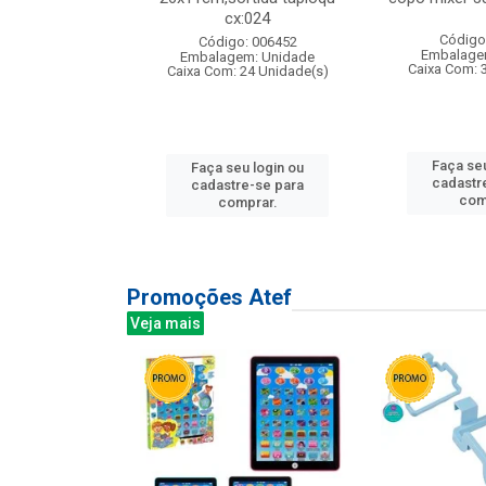
cx:024
: 135177
Código
Código: 006452
m: Unidade
Embalage
Embalagem: Unidade
12 Unidade(s)
Caixa Com: 
Caixa Com: 24 Unidade(s)
u login ou
Faça seu
Faça seu login ou
e-se para
cadastr
cadastre-se para
prar.
com
comprar.
Promoções Atef
Veja mais