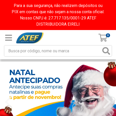
Para a sua segurança, não realizem depósitos ou
PIX em contas que não sejam a nossa conta oficial.
Nosso CNPJ é: 27.717.135/0001-29 ATEF
DISTRIBUIDORA EIRELI
0