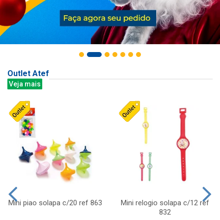
Outlet Atef
Veja mais
Mini piao solapa c/20 ref 863
Mini relogio solapa c/12 ref
832