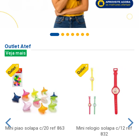
Outlet Atef
Veja mais
Mini piao solapa c/20 ref 863
Mini relogio solapa c/12 ref
832