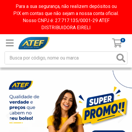
Para a sua segurança, não realizem depósitos ou
PIX em contas que não sejam a nossa conta oficial.
Nosso CNPJ é: 27.717.135/0001-29 ATEF
DISTRIBUIDORA EIRELI
0