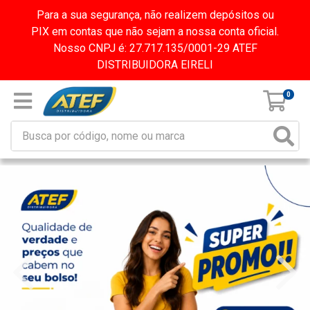
Para a sua segurança, não realizem depósitos ou
PIX em contas que não sejam a nossa conta oficial.
Nosso CNPJ é: 27.717.135/0001-29 ATEF
DISTRIBUIDORA EIRELI
0