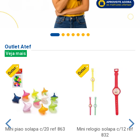
Outlet Atef
Veja mais
Mini piao solapa c/20 ref 863
Mini relogio solapa c/12 ref
832