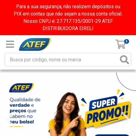
Para a sua segurança, não realizem depósitos ou
PIX em contas que não sejam a nossa conta oficial.
Nosso CNPJ é: 27.717.135/0001-29 ATEF
DISTRIBUIDORA EIRELI
0