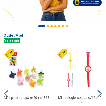
Outlet Atef
Veja mais
Mini piao solapa c/20 ref 863
Mini relogio solapa c/12 ref
832