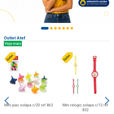
Outlet Atef
Veja mais
Mini piao solapa c/20 ref 863
Mini relogio solapa c/12 ref
832