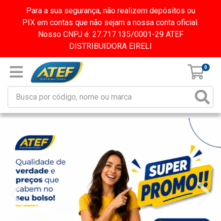
Para a sua segurança, não realizem depósitos ou
PIX em contas que não sejam a nossa conta oficial.
Nosso CNPJ é: 27.717.135/0001-29 ATEF
DISTRIBUIDORA EIRELI
0