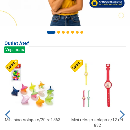
Outlet Atef
Veja mais
Mini piao solapa c/20 ref 863
Mini relogio solapa c/12 ref
832