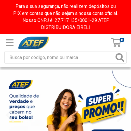
Para a sua segurança, não realizem depósitos ou
PIX em contas que não sejam a nossa conta oficial.
Nosso CNPJ é: 27.717.135/0001-29 ATEF
DISTRIBUIDORA EIRELI
0