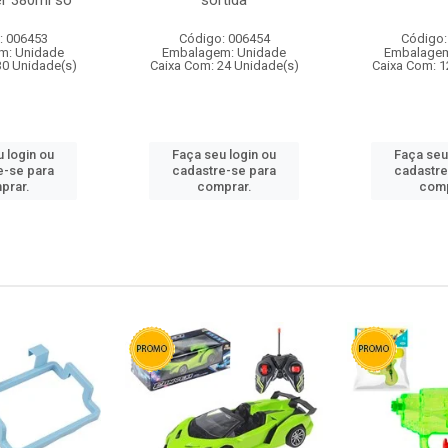
r 380ml so
sortida
: 006453
Código: 006454
Código:
m: Unidade
Embalagem: Unidade
Embalagem
30 Unidade(s)
Caixa Com: 24 Unidade(s)
Caixa Com: 1
 login ou
Faça seu login ou
Faça seu
e-se para
cadastre-se para
cadastre
prar.
comprar.
comp