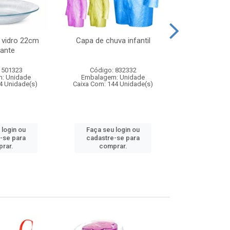
 vidro 22cm
Capa de chuva infantil
Jg prato fun
ante
diam
 501323
Código: 832332
Código:
: Unidade
Embalagem: Unidade
Embalagem
4 Unidade(s)
Caixa Com: 144 Unidade(s)
Caixa Com: 6
 login ou
Faça seu login ou
Faça seu 
-se para
cadastre-se para
cadastre
rar.
comprar.
comp