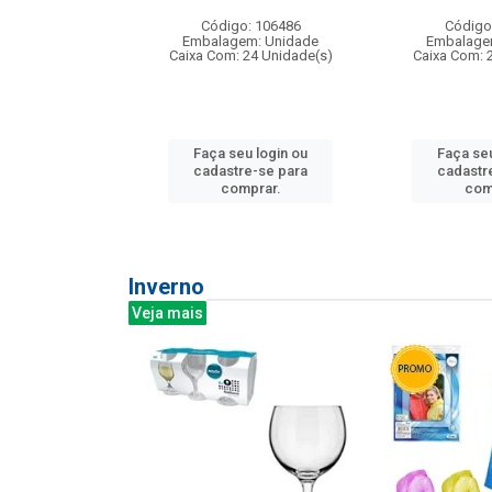
: 275814
Código: 106486
Código
m: Unidade
Embalagem: Unidade
Embalage
240 Unidade(s)
Caixa Com: 24 Unidade(s)
Caixa Com: 
u login ou
Faça seu login ou
Faça seu
e-se para
cadastre-se para
cadastr
prar.
comprar.
com
Inverno
Veja mais