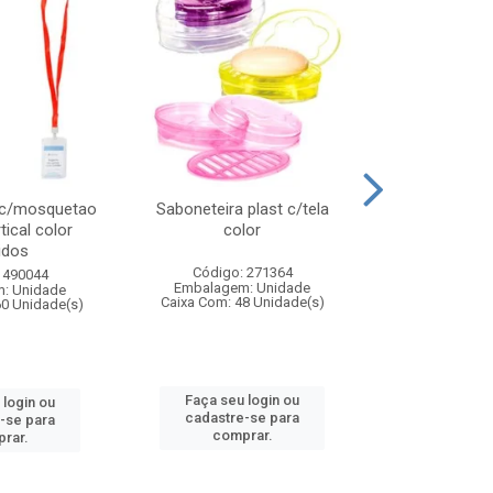
 c/mosquetao
Saboneteira plast c/tela
Prato plas
tical color
color
colo
idos
Código: 271364
Código:
 490044
Embalagem: Unidade
Embalagem
: Unidade
Caixa Com: 48 Unidade(s)
Caixa Com: 4
60 Unidade(s)
Faça seu login ou
Faça seu 
 login ou
cadastre-se para
cadastre
-se para
comprar.
comp
rar.