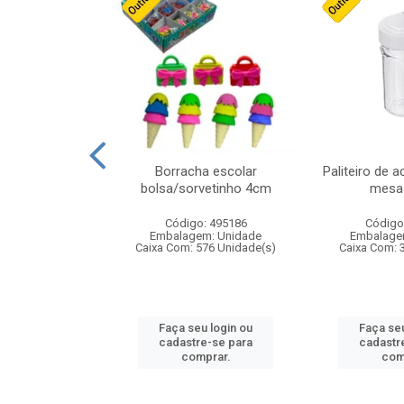
cores sortidas
Borracha escolar
Paliteiro de a
ref 130s
bolsa/sorvetinho 4cm
mesa 
: 826147
Código: 495186
Código
m: Unidade
Embalagem: Unidade
Embalage
160 Unidade(s)
Caixa Com: 576 Unidade(s)
Caixa Com: 
u login ou
Faça seu login ou
Faça seu
e-se para
cadastre-se para
cadastr
prar.
comprar.
com