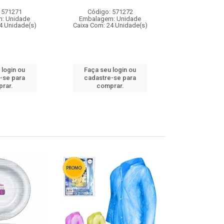
 571271
Código: 571272
Código:
: Unidade
Embalagem: Unidade
Embalagem
4 Unidade(s)
Caixa Com: 24 Unidade(s)
Caixa Com: 4
 login ou
Faça seu login ou
Faça seu 
-se para
cadastre-se para
cadastre
rar.
comprar.
comp