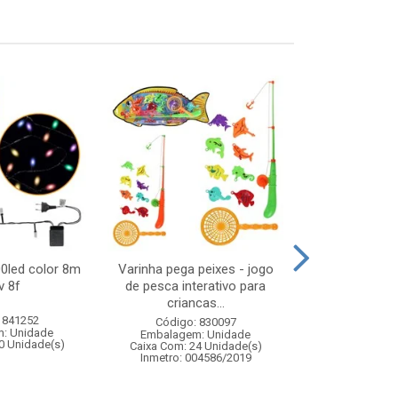
00led color 8m
Varinha pega peixes - jogo
Touca noel c
v 8f
de pesca interativo para
criancas...
 841252
Código:
Código: 830097
: Unidade
Embalagem
Embalagem: Unidade
0 Unidade(s)
Caixa Com: 9
Caixa Com: 24 Unidade(s)
Inmetro: 004586/2019