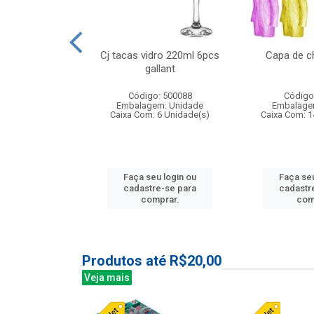
o raso 25,5cm
Cj tacas vidro 220ml 6pcs
Capa de c
e petala
gallant
: 503787
Código: 500088
Código
m: Unidade
Embalagem: Unidade
Embalage
24 Unidade(s)
Caixa Com: 6 Unidade(s)
Caixa Com: 1
u login ou
Faça seu login ou
Faça seu
e-se para
cadastre-se para
cadastr
prar.
comprar.
com
Produtos até R$20,00
Veja mais