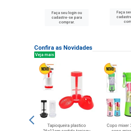
u login ou
Faça seu
Faça seu login ou
e-se para
cadastr
cadastre-se para
prar.
com
comprar.
Confira as Novidades
Veja mais
mesa cer 18cm
Tapioqueira plastico
Copo mixer 