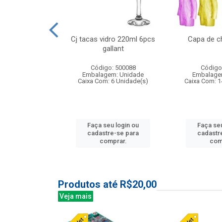
o raso 25,5cm
Cj tacas vidro 220ml 6pcs
Capa de c
e petala
gallant
: 503787
Código: 500088
Código
m: Unidade
Embalagem: Unidade
Embalage
24 Unidade(s)
Caixa Com: 6 Unidade(s)
Caixa Com: 1
u login ou
Faça seu login ou
Faça seu
e-se para
cadastre-se para
cadastr
prar.
comprar.
com
Produtos até R$20,00
Veja mais