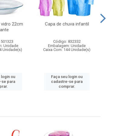
 vidro 22cm
Capa de chuva infantil
Jg prato fun
ante
diam
 501323
Código: 832332
Código:
: Unidade
Embalagem: Unidade
Embalagem
4 Unidade(s)
Caixa Com: 144 Unidade(s)
Caixa Com: 6
 login ou
Faça seu login ou
Faça seu 
-se para
cadastre-se para
cadastre
rar.
comprar.
comp