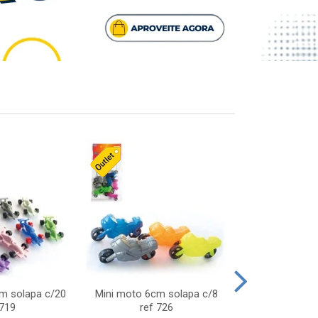
cm solapa c/20
Mini moto 6cm solapa c/8
Giro helice so
 719
ref 726
75