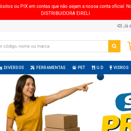
pósitos ou PIX em contas que não sejam a nossa conta oficial.
DISTRIBUIDORA EIRELI
Já é
DIVERSOS
FERRAMENTAS
PET
U.D
VIDROS