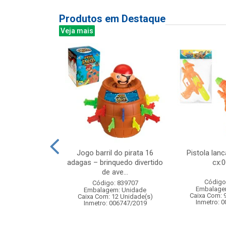
Produtos em Destaque
Veja mais
00led color 8m
Jogo barril do pirata 16
Pistola lan
 fv 8f
adagas – brinquedo divertido
cx:
de ave...
: 842949
Código
Código: 839707
m: Unidade
Embalage
Embalagem: Unidade
50 Unidade(s)
Caixa Com: 
Caixa Com: 12 Unidade(s)
Inmetro: 
Inmetro: 006747/2019