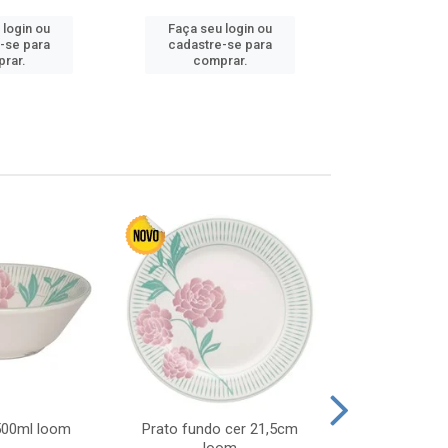
 login ou
Faça seu login ou
Faça seu 
-se para
cadastre-se para
cadastre
rar.
comprar.
comp
 500ml loom
Prato fundo cer 21,5cm
Prato raso c