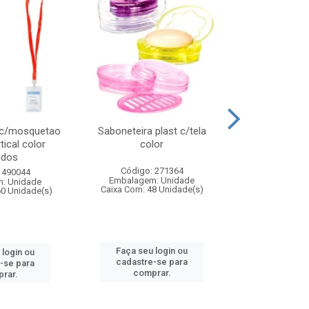
 c/mosquetao
Saboneteira plast c/tela
Prato plas
tical color
color
colo
idos
Código: 271364
Código:
 490044
Embalagem: Unidade
Embalagem
: Unidade
Caixa Com: 48 Unidade(s)
Caixa Com: 4
60 Unidade(s)
Faça seu login ou
Faça seu 
 login ou
cadastre-se para
cadastre
-se para
comprar.
comp
rar.