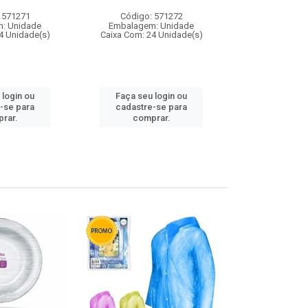
 571271
Código: 571272
Código:
: Unidade
Embalagem: Unidade
Embalagem
4 Unidade(s)
Caixa Com: 24 Unidade(s)
Caixa Com: 4
 login ou
Faça seu login ou
Faça seu 
-se para
cadastre-se para
cadastre
rar.
comprar.
comp