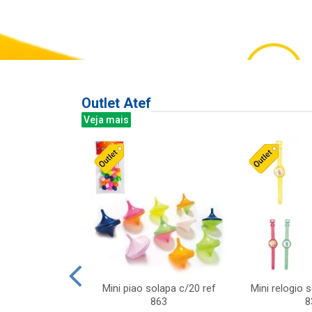
Outlet Atef
Veja mais
last c/div
Mini piao solapa c/20 ref
Mini relogio 
m ursinhos sor
863
8