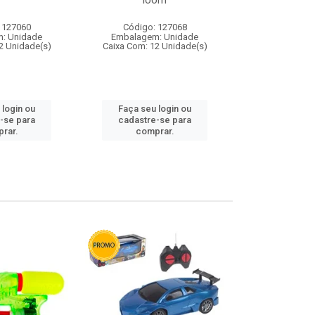
loom
 127060
Código: 127068
Código:
: Unidade
Embalagem: Unidade
Embalagem
2 Unidade(s)
Caixa Com: 12 Unidade(s)
Caixa Com: 1
 login ou
Faça seu login ou
Faça seu 
-se para
cadastre-se para
cadastre
rar.
comprar.
comp