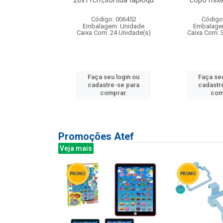
irios
26x11cm,sortida tapioqu
copo mixe
: 135177
Código: 006452
Código
m: Unidade
Embalagem: Unidade
Embalage
12 Unidade(s)
Caixa Com: 24 Unidade(s)
Caixa Com: 
u login ou
Faça seu login ou
Faça seu
e-se para
cadastre-se para
cadastr
prar.
comprar.
com
Promoções Atef
Veja mais