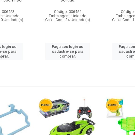
r 380ml so
sortida
: 006453
Código: 006454
Código:
m: Unidade
Embalagem: Unidade
Embalagem
30 Unidade(s)
Caixa Com: 24 Unidade(s)
Caixa Com: 1
 login ou
Faça seu login ou
Faça seu
e-se para
cadastre-se para
cadastre
prar.
comprar.
comp