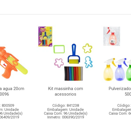
ca agua 20cm
Kit massinha com
Pulverizado
00096
acessorios
50
: 830509
Código: 841238
Código:
m: Unidade
Embalagem: Unidade
Embalagem
96 Unidade(s)
Caixa Com: 96 Unidade(s)
Caixa Com: 6
006409/2019
Inmetro: 006390/2019