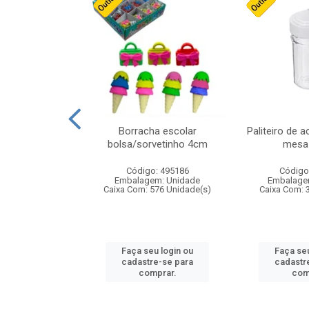
cores sortidas
Borracha escolar
Paliteiro de a
ref 130s
bolsa/sorvetinho 4cm
mesa 
: 826147
Código: 495186
Código
m: Unidade
Embalagem: Unidade
Embalage
160 Unidade(s)
Caixa Com: 576 Unidade(s)
Caixa Com: 
u login ou
Faça seu login ou
Faça seu
e-se para
cadastre-se para
cadastr
prar.
comprar.
com