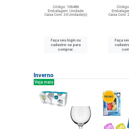
: 275814
Código: 106486
Código
m: Unidade
Embalagem: Unidade
Embalage
240 Unidade(s)
Caixa Com: 24 Unidade(s)
Caixa Com: 
u login ou
Faça seu login ou
Faça seu
e-se para
cadastre-se para
cadastr
prar.
comprar.
com
Inverno
Veja mais