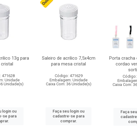
crilico 13g para
Saleiro de acrilico 7,5x4cm
Porta cracha
cristal
para mesa cristal
cordao ver
sort
: 471628
Código: 471629
Código:
m: Unidade
Embalagem: Unidade
Embalagem
36 Unidade(s)
Caixa Com: 36 Unidade(s)
Caixa Com: 3
 login ou
Faça seu login ou
Faça seu
e-se para
cadastre-se para
cadastre
prar.
comprar.
comp