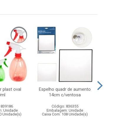
r plast oval
Espelho quadr de aumento
Kit ping p
0ml
14cm c/ventosa
 839186
Código: 836355
Código:
: Unidade
Embalagem: Unidade
Embalagem
0 Unidade(s)
Caixa Com: 108 Unidade(s)
Caixa Com: 3
Inmetro: 0