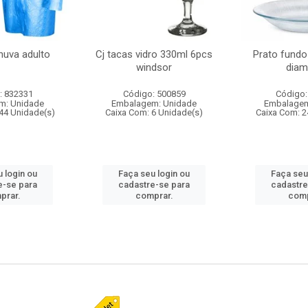
huva adulto
Cj tacas vidro 330ml 6pcs
Prato fundo
windsor
diam
: 832331
Código: 500859
Código:
m: Unidade
Embalagem: Unidade
Embalagem
44 Unidade(s)
Caixa Com: 6 Unidade(s)
Caixa Com: 2
 login ou
Faça seu login ou
Faça seu
e-se para
cadastre-se para
cadastre
prar.
comprar.
comp