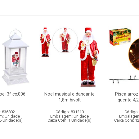
oel 3f cx:006
Noel musical e dancante
Pisca arroz
1,8m bivolt
quente 4,
: 836802
Código: 831210
Código:
m: Unidade
Embalagem: Unidade
Embalagem
6 Unidade(s)
Caixa Com: 1 Unidade(s)
Caixa Com: 1