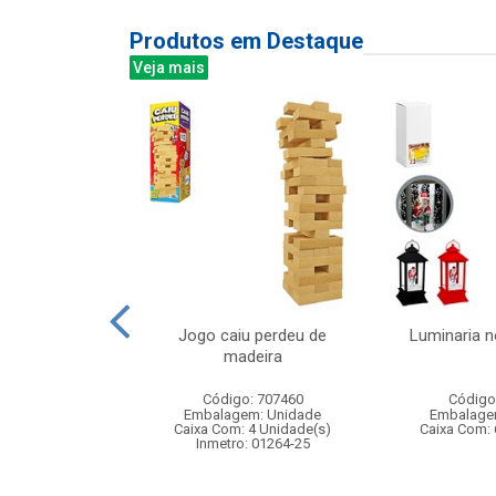
Produtos em Destaque
Veja mais
rativo infantil
Jogo caiu perdeu de
Luminaria n
ica e luz
madeira
: 842205
Código: 707460
Código
m: Unidade
Embalagem: Unidade
Embalage
144 Unidade(s)
Caixa Com: 4 Unidade(s)
Caixa Com: 
006758/2019
Inmetro: 01264-25