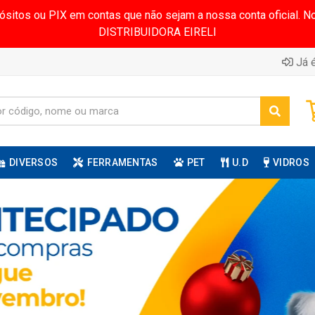
pósitos ou PIX em contas que não sejam a nossa conta oficial.
DISTRIBUIDORA EIRELI
Já é
DIVERSOS
FERRAMENTAS
PET
U.D
VIDROS