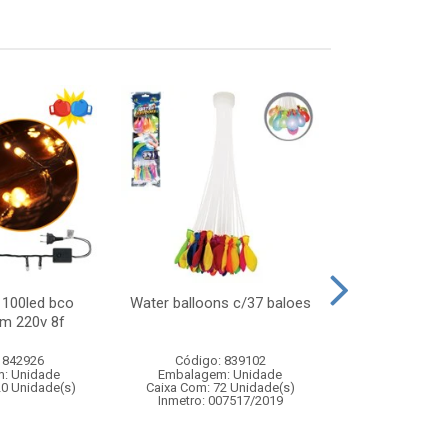
 100led bco
Water balloons c/37 baloes
Noel musical
2m 220v 8f
13x39cm
 842926
Código: 839102
Código:
: Unidade
Embalagem: Unidade
Embalagem
20 Unidade(s)
Caixa Com: 72 Unidade(s)
Caixa Com: 1
Inmetro: 007517/2019