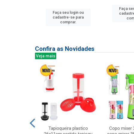
Faça seu
u login ou
Faça seu login ou
cadastr
e-se para
cadastre-se para
com
prar.
comprar.
Confira as Novidades
Veja mais
mesa cer 18cm
Tapioqueira plastico
Copo mixer 