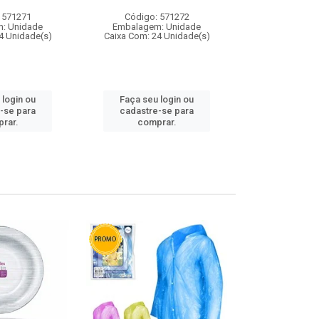
 571271
Código: 571272
Código:
: Unidade
Embalagem: Unidade
Embalagem
4 Unidade(s)
Caixa Com: 24 Unidade(s)
Caixa Com: 4
 login ou
Faça seu login ou
Faça seu 
-se para
cadastre-se para
cadastre
rar.
comprar.
comp