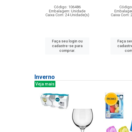
:240
Código: 106486
Código
: 275814
Embalagem: Unidade
Embalage
m: Unidade
Caixa Com: 24 Unidade(s)
Caixa Com: 
240 Unidade(s)
Faça seu login ou
Faça seu
u login ou
cadastre-se para
cadastr
e-se para
comprar.
com
prar.
Inverno
Veja mais