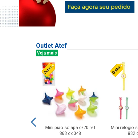
Outlet Atef
Veja mais
last c/div
Mini piao solapa c/20 ref
Mini relogio 
m ursinhos sor
863 cx:048
832 