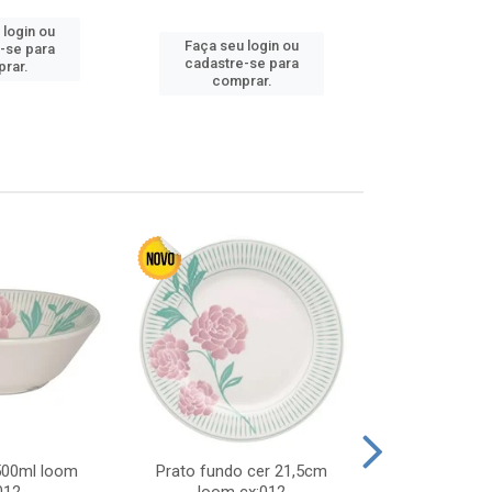
 login ou
Faça seu 
Faça seu login ou
-se para
cadastre
cadastre-se para
rar.
comp
comprar.
 500ml loom
Prato fundo cer 21,5cm
Prato raso c