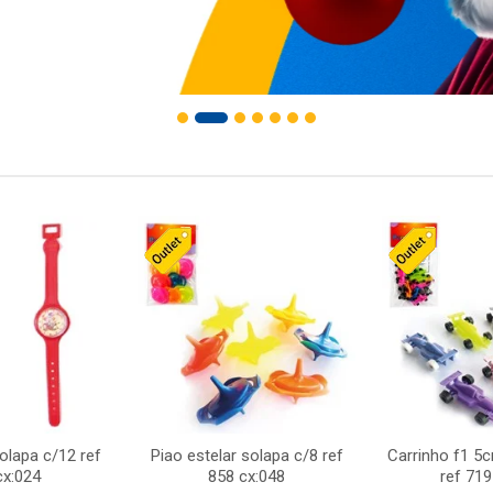
solapa c/12 ref
Piao estelar solapa c/8 ref
Carrinho f1 5
cx:024
858 cx:048
ref 719