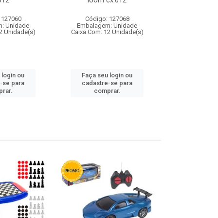
012
loom cx:012
cx:
 127060
Código: 127068
Código:
: Unidade
Embalagem: Unidade
Embalagem
2 Unidade(s)
Caixa Com: 12 Unidade(s)
Caixa Com: 1
 login ou
Faça seu login ou
Faça seu 
-se para
cadastre-se para
cadastre
rar.
comprar.
comp