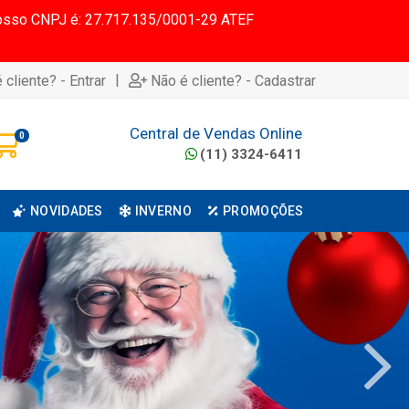
 Nosso CNPJ é: 27.717.135/0001-29 ATEF
|
 cliente? - Entrar
Não é cliente? - Cadastrar
Central de Vendas Online
0
(11) 3324-6411
NOVIDADES
INVERNO
PROMOÇÕES