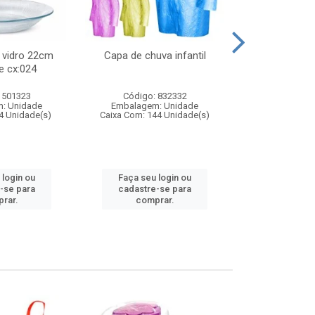
 vidro 22cm
Capa de chuva infantil
Jg prato fun
e cx:024
diam
 501323
Código: 832332
Código:
: Unidade
Embalagem: Unidade
Embalagem
4 Unidade(s)
Caixa Com: 144 Unidade(s)
Caixa Com: 6
 login ou
Faça seu login ou
Faça seu 
-se para
cadastre-se para
cadastre
rar.
comprar.
comp