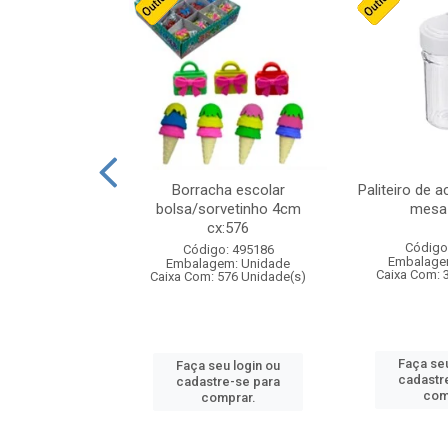
stico n.4 12cm
Borracha escolar
Paliteiro de a
bolsa/sorvetinho 4cm
mesa 
cx:576
: 940550
Código
Código: 495186
m: Unidade
Embalage
Embalagem: Unidade
24 Unidade(s)
Caixa Com: 
Caixa Com: 576 Unidade(s)
u login ou
Faça seu
Faça seu login ou
e-se para
cadastr
cadastre-se para
prar.
com
comprar.