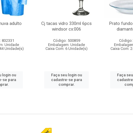
huva adulto
Cj tacas vidro 330ml 6pcs
Prato fundo
windsor cx:006
diamant
: 832331
Código: 500859
Código:
m: Unidade
Embalagem: Unidade
Embalagem
44 Unidade(s)
Caixa Com: 6 Unidade(s)
Caixa Com: 2
 login ou
Faça seu login ou
Faça seu
e-se para
cadastre-se para
cadastre
prar.
comprar.
comp