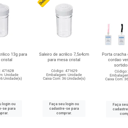
crilico 13g para
Saleiro de acrilico 7,5x4cm
Porta cracha
cristal
para mesa cristal
cordao ver
sortidos
: 471628
Código: 471629
Código:
m: Unidade
Embalagem: Unidade
Embalagem
36 Unidade(s)
Caixa Com: 36 Unidade(s)
Caixa Com: 3
 login ou
Faça seu login ou
Faça seu
e-se para
cadastre-se para
cadastre
prar.
comprar.
comp