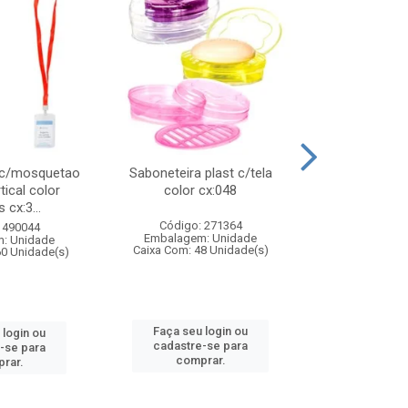
 c/mosquetao
Saboneteira plast c/tela
Prato plas
tical color
color cx:048
colorido
 cx:3...
Código: 271364
Código:
 490044
Embalagem: Unidade
Embalagem
: Unidade
Caixa Com: 48 Unidade(s)
Caixa Com: 4
60 Unidade(s)
Faça seu login ou
Faça seu 
 login ou
cadastre-se para
cadastre
-se para
comprar.
comp
rar.