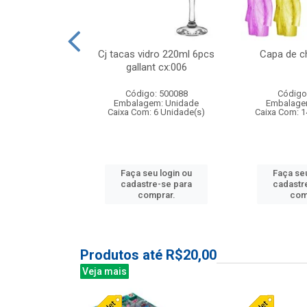
 vidro 23,5cm
Cj tacas vidro 220ml 6pcs
Capa de c
etala cx:024
gallant cx:006
: 503788
Código: 500088
Código
m: Unidade
Embalagem: Unidade
Embalage
24 Unidade(s)
Caixa Com: 6 Unidade(s)
Caixa Com: 1
u login ou
Faça seu login ou
Faça seu
e-se para
cadastre-se para
cadastr
prar.
comprar.
com
Produtos até R$20,00
Veja mais