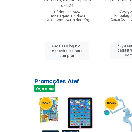
s cx:012
26x11cm,sortida tapioqu
copo mixer 3
cx:024
: 135177
Código
Código: 006452
m: Unidade
Embalage
Embalagem: Unidade
12 Unidade(s)
Caixa Com: 
Caixa Com: 24 Unidade(s)
u login ou
Faça seu
Faça seu login ou
e-se para
cadastr
cadastre-se para
prar.
com
comprar.
Promoções Atef
Veja mais