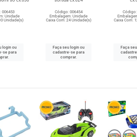
80ml so cx:030
sortida cx:024
cx:
: 006453
Código: 006454
Código:
m: Unidade
Embalagem: Unidade
Embalagem
30 Unidade(s)
Caixa Com: 24 Unidade(s)
Caixa Com: 1
 login ou
Faça seu login ou
Faça seu
e-se para
cadastre-se para
cadastre
prar.
comprar.
comp