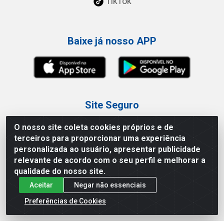
TikTok
Baixe já nosso APP
Site Seguro
O nosso site coleta cookies próprios e de
terceiros para proporcionar uma experiência
personalizada ao usuário, apresentar publicidade
relevante de acordo com o seu perfil e melhorar a
Loja / Showroom
qualidade do nosso site.
Aceitar
Negar não essenciais
Tel.: (11) 3227-0546
Av Vautier, 587/597 - Pari - São Paulo/SP
Preferências de Cookies