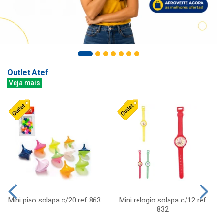
Outlet Atef
Veja mais
Mini piao solapa c/20 ref 863
Mini relogio solapa c/12 ref
832