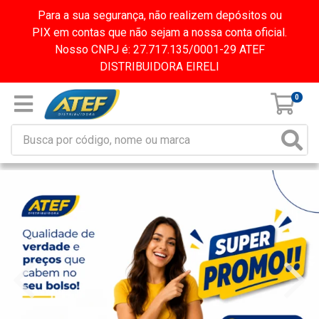
Para a sua segurança, não realizem depósitos ou
PIX em contas que não sejam a nossa conta oficial.
Nosso CNPJ é: 27.717.135/0001-29 ATEF
DISTRIBUIDORA EIRELI
0