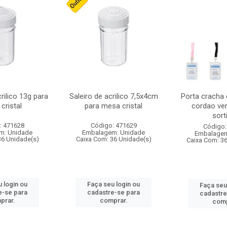
crilico 13g para
Saleiro de acrilico 7,5x4cm
Porta cracha
cristal
para mesa cristal
cordao ver
sort
: 471628
Código: 471629
Código:
m: Unidade
Embalagem: Unidade
Embalagem
36 Unidade(s)
Caixa Com: 36 Unidade(s)
Caixa Com: 3
 login ou
Faça seu login ou
Faça seu
e-se para
cadastre-se para
cadastre
prar.
comprar.
comp