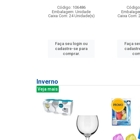
: 275814
Código: 106486
Código
m: Unidade
Embalagem: Unidade
Embalage
240 Unidade(s)
Caixa Com: 24 Unidade(s)
Caixa Com: 
u login ou
Faça seu login ou
Faça seu
e-se para
cadastre-se para
cadastr
prar.
comprar.
com
Inverno
Veja mais