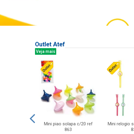
Outlet Atef
Veja mais
last c/div
Mini piao solapa c/20 ref
Mini relogio 
m ursinhos sor
863
8