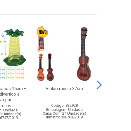
cacos 15cm –
Violao medio 37cm
Jogo papa
divertido e
hipopota
o par...
Código: 832928
Código:
 833051
Embalagem: Unidade
Embalagem
: Unidade
Caixa Com: 24 Unidade(s)
Caixa Com: 3
8 Unidade(s)
Inmetro: 006763/2019
Inmetro: 0
06747/2019