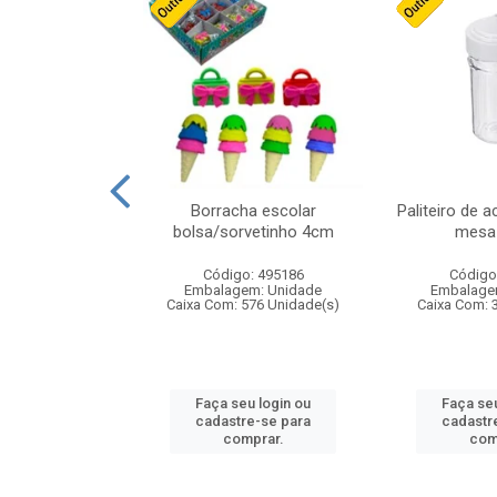
stico n.4 12cm
Borracha escolar
Paliteiro de a
bolsa/sorvetinho 4cm
mesa 
: 940550
Código: 495186
Código
m: Unidade
Embalagem: Unidade
Embalage
24 Unidade(s)
Caixa Com: 576 Unidade(s)
Caixa Com: 
u login ou
Faça seu login ou
Faça seu
e-se para
cadastre-se para
cadastr
prar.
comprar.
com