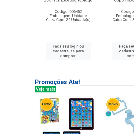
irios
26x11cm,sortida tapioqu
copo mixe
: 135177
Código: 006452
Código
m: Unidade
Embalagem: Unidade
Embalage
12 Unidade(s)
Caixa Com: 24 Unidade(s)
Caixa Com: 
u login ou
Faça seu login ou
Faça seu
e-se para
cadastre-se para
cadastr
prar.
comprar.
com
Promoções Atef
Veja mais