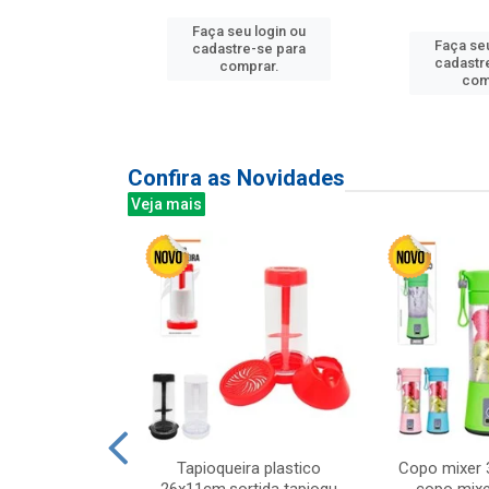
u login ou
Faça seu login ou
Faça seu
e-se para
cadastre-se para
cadastr
prar.
comprar.
com
Confira as Novidades
Veja mais
mesa cer 18cm
Tapioqueira plastico
Copo mixer 