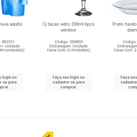
huva adulto
Cj tacas vidro 330ml 6pcs
Prato fundo
windsor
diam
: 832331
Código: 500859
Código:
m: Unidade
Embalagem: Unidade
Embalagem
44 Unidade(s)
Caixa Com: 6 Unidade(s)
Caixa Com: 2
 login ou
Faça seu login ou
Faça seu
e-se para
cadastre-se para
cadastre
prar.
comprar.
comp