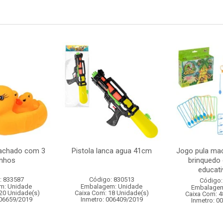
achado com 3
Pistola lanca agua 41cm
Jogo pula ma
inhos
brinquedo 
educativ
: 833587
Código: 830513
Código:
m: Unidade
Embalagem: Unidade
Embalagem
20 Unidade(s)
Caixa Com: 18 Unidade(s)
Caixa Com: 4
006659/2019
Inmetro: 006409/2019
Inmetro: 0