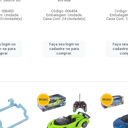
r 380ml so
sortida
: 006453
Código: 006454
Código:
m: Unidade
Embalagem: Unidade
Embalagem
30 Unidade(s)
Caixa Com: 24 Unidade(s)
Caixa Com: 1
 login ou
Faça seu login ou
Faça seu
e-se para
cadastre-se para
cadastre
prar.
comprar.
comp