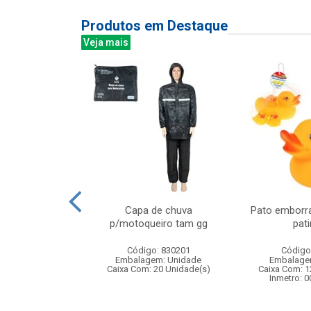
Produtos em Destaque
Veja mais
despertador
Capa de chuva
Pato emborr
black retang
p/motoqueiro tam gg
pat
: 831092
Código: 830201
Código
m: Unidade
Embalagem: Unidade
Embalage
144 Unidade(s)
Caixa Com: 20 Unidade(s)
Caixa Com: 1
Inmetro: 