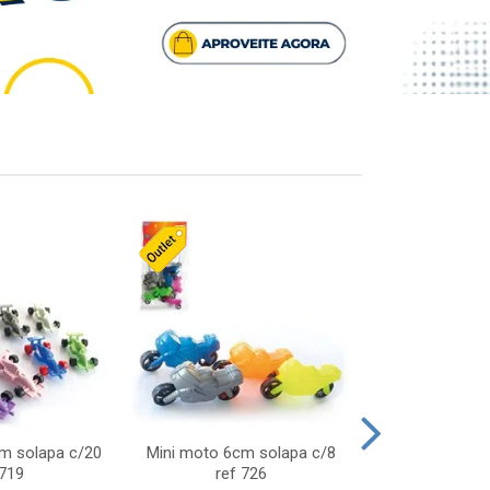
cm solapa c/20
Mini moto 6cm solapa c/8
Giro helice so
 719
ref 726
75