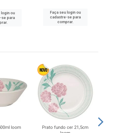
Faça seu login ou
Faça seu 
 login ou
cadastre-se para
cadastre
-se para
comprar.
comp
rar.
 500ml loom
Prato fundo cer 21,5cm
Prato raso c