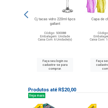
o raso 25,5cm
Cj tacas vidro 220ml 6pcs
Capa de c
e petala
gallant
: 503787
Código: 500088
Código
m: Unidade
Embalagem: Unidade
Embalage
24 Unidade(s)
Caixa Com: 6 Unidade(s)
Caixa Com: 1
u login ou
Faça seu login ou
Faça seu
e-se para
cadastre-se para
cadastr
prar.
comprar.
com
Produtos até R$20,00
Veja mais