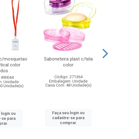
 c/mosquetao
Saboneteira plast c/tela
Prato plas
tical color
color
colo
idos
Código: 271364
Código:
 490044
Embalagem: Unidade
Embalagem
: Unidade
Caixa Com: 48 Unidade(s)
Caixa Com: 4
60 Unidade(s)
Faça seu login ou
Faça seu 
 login ou
cadastre-se para
cadastre
-se para
comprar.
comp
rar.