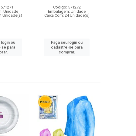
 571271
Código: 571272
Código:
: Unidade
Embalagem: Unidade
Embalagem
4 Unidade(s)
Caixa Com: 24 Unidade(s)
Caixa Com: 4
 login ou
Faça seu login ou
Faça seu 
-se para
cadastre-se para
cadastre
rar.
comprar.
comp