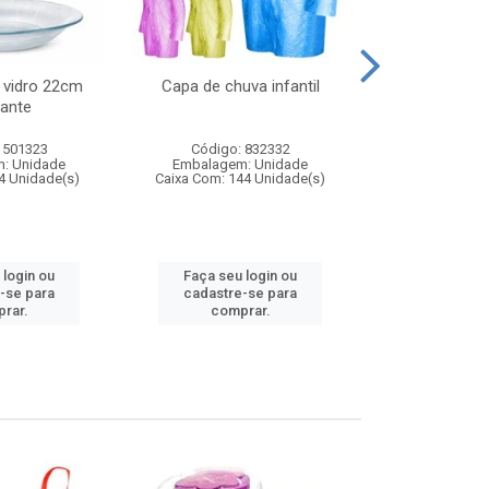
 vidro 22cm
Capa de chuva infantil
Jg prato fun
ante
diam
 501323
Código: 832332
Código:
: Unidade
Embalagem: Unidade
Embalagem
4 Unidade(s)
Caixa Com: 144 Unidade(s)
Caixa Com: 6
 login ou
Faça seu login ou
Faça seu 
-se para
cadastre-se para
cadastre
rar.
comprar.
comp