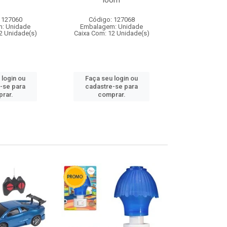
loom
 127060
Código: 127068
Código:
: Unidade
Embalagem: Unidade
Embalagem
2 Unidade(s)
Caixa Com: 12 Unidade(s)
Caixa Com: 1
 login ou
Faça seu login ou
Faça seu 
-se para
cadastre-se para
cadastre
rar.
comprar.
comp