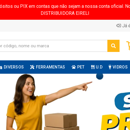
pósitos ou PIX em contas que não sejam a nossa conta oficial.
DISTRIBUIDORA EIRELI
Já é
DIVERSOS
FERRAMENTAS
PET
U.D
VIDROS