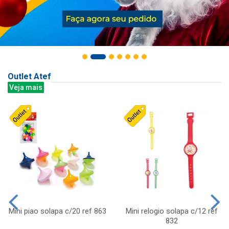
Outlet Atef
Veja mais
Mini piao solapa c/20 ref 863
Mini relogio solapa c/12 ref
832