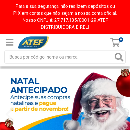
Para a sua segurança, não realizem depósitos ou
PIX em contas que não sejam a nossa conta oficial.
Nosso CNPJ é: 27.717.135/0001-29 ATEF
DISTRIBUIDORA EIRELI
0