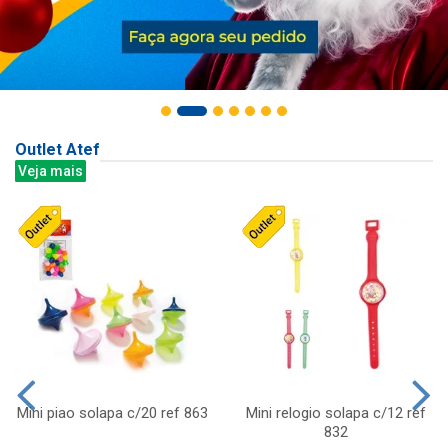
Outlet Atef
Veja mais
Mini piao solapa c/20 ref 863
Mini relogio solapa c/12 ref
832