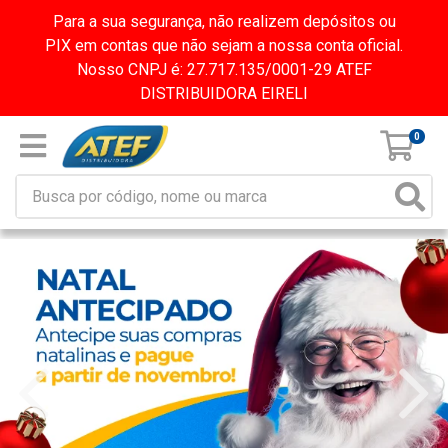
Para a sua segurança, não realizem depósitos ou
PIX em contas que não sejam a nossa conta oficial.
Nosso CNPJ é: 27.717.135/0001-29 ATEF
DISTRIBUIDORA EIRELI
0