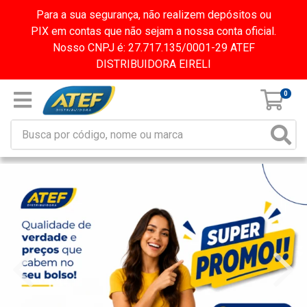
Para a sua segurança, não realizem depósitos ou
PIX em contas que não sejam a nossa conta oficial.
Nosso CNPJ é: 27.717.135/0001-29 ATEF
DISTRIBUIDORA EIRELI
0