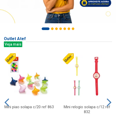
Outlet Atef
Veja mais
Mini piao solapa c/20 ref 863
Mini relogio solapa c/12 ref
832