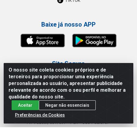
Baixe já nosso APP
Site Seguro
O nosso site coleta cookies próprios e de
terceiros para proporcionar uma experiência
personalizada ao usuário, apresentar publicidade
relevante de acordo com o seu perfil e melhorar a
qualidade do nosso site.
Loja / Showroom
Aceitar
Negar não essenciais
Tel.: (11) 3227-0546
Preferências de Cookies
Av Vautier, 587/597 - Pari - São Paulo/SP