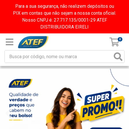
Para a sua segurança, não realizem depósitos ou
PIX em contas que não sejam a nossa conta oficial.
Nosso CNPJ é: 27.717.135/0001-29 ATEF
DISTRIBUIDORA EIRELI
0