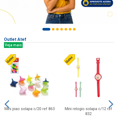
Outlet Atef
Veja mais
Mini piao solapa c/20 ref 863
Mini relogio solapa c/12 ref
832