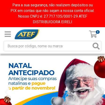
Para a sua segurança, não realizem depósitos ou
PIX em contas que não sejam a nossa conta oficial.
Nosso CNPJ é: 27.717.135/0001-29 ATEF
DISTRIBUIDORA EIRELI
0