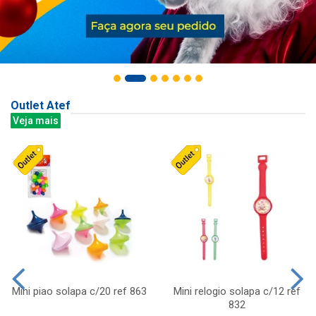
Outlet Atef
Veja mais
Mini piao solapa c/20 ref 863
Mini relogio solapa c/12 ref
832