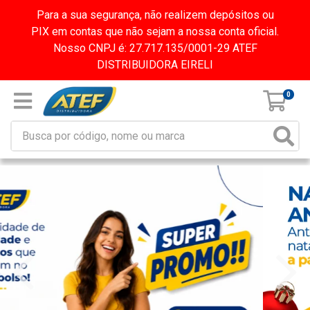
Para a sua segurança, não realizem depósitos ou
PIX em contas que não sejam a nossa conta oficial.
Nosso CNPJ é: 27.717.135/0001-29 ATEF
DISTRIBUIDORA EIRELI
0