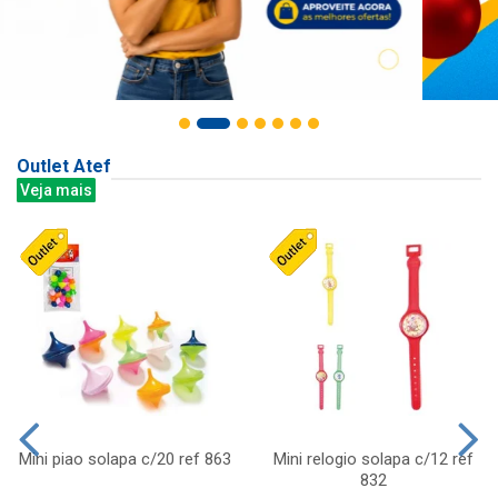
Outlet Atef
Veja mais
Mini piao solapa c/20 ref 863
Mini relogio solapa c/12 ref
832