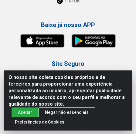
TikTok
Baixe já nosso APP
Site Seguro
O nosso site coleta cookies próprios e de
terceiros para proporcionar uma experiência
personalizada ao usuário, apresentar publicidade
relevante de acordo com o seu perfil e melhorar a
Loja / Showroom
qualidade do nosso site.
Aceitar
Negar não essenciais
Tel.: (11) 3227-0546
Av Vautier, 587/597 - Pari - São Paulo/SP
Preferências de Cookies