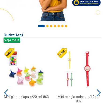
Outlet Atef
Veja mais
Mini piao solapa c/20 ref 863
Mini relogio solapa c/12 ref
832