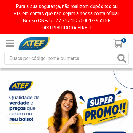
Para a sua segurança, não realizem depósitos ou
PIX em contas que não sejam a nossa conta oficial.
Nosso CNPJ é: 27.717.135/0001-29 ATEF
DISTRIBUIDORA EIRELI
0