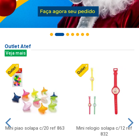
Outlet Atef
Veja mais
Mini piao solapa c/20 ref 863
Mini relogio solapa c/12 ref
832