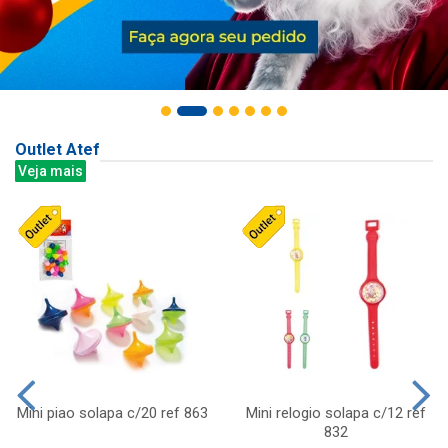
Outlet Atef
Veja mais
Mini piao solapa c/20 ref 863
Mini relogio solapa c/12 ref
832