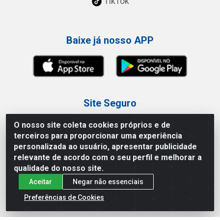
TikTok
Baixe já nosso APP
Site Seguro
O nosso site coleta cookies próprios e de
terceiros para proporcionar uma experiência
personalizada ao usuário, apresentar publicidade
relevante de acordo com o seu perfil e melhorar a
Loja / Showroom
qualidade do nosso site.
Aceitar
Negar não essenciais
Tel.: (11) 3227-0546
Av Vautier, 587/597 - Pari - São Paulo/SP
Preferências de Cookies