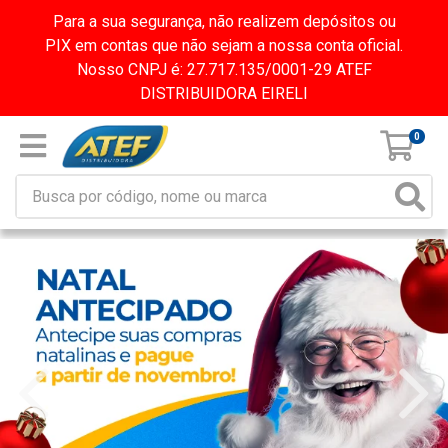
Para a sua segurança, não realizem depósitos ou
PIX em contas que não sejam a nossa conta oficial.
Nosso CNPJ é: 27.717.135/0001-29 ATEF
DISTRIBUIDORA EIRELI
0