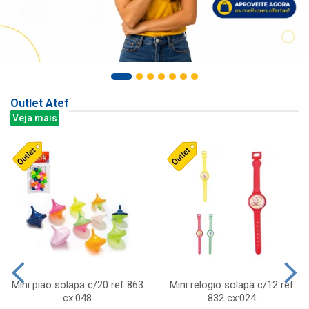
Outlet Atef
Veja mais
Mini piao solapa c/20 ref 863
Mini relogio solapa c/12 ref
cx:048
832 cx:024