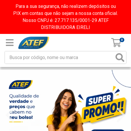
Para a sua segurança, não realizem depósitos ou
PIX em contas que não sejam a nossa conta oficial.
Nosso CNPJ é: 27.717.135/0001-29 ATEF
DISTRIBUIDORA EIRELI
0