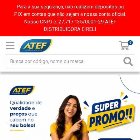
Para a sua segurança, não realizem depósitos ou
PIX em contas que não sejam a nossa conta oficial.
Nosso CNPJ é: 27.717.135/0001-29 ATEF
DISTRIBUIDORA EIRELI
0