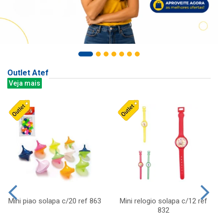
Outlet Atef
Veja mais
Mini piao solapa c/20 ref 863
Mini relogio solapa c/12 ref
832