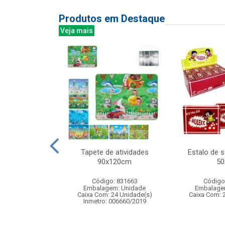
Produtos em Destaque
Veja mais
orida 67cm
Tapete de atividades
Estalo de 
90x120cm
50
: 833586
Código: 831663
Código
m: Unidade
Embalagem: Unidade
Embalage
200 Unidade(s)
Caixa Com: 24 Unidade(s)
Caixa Com: 
006204/2019
Inmetro: 006660/2019