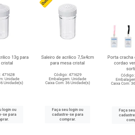
crilico 13g para
Saleiro de acrilico 7,5x4cm
Porta cracha
cristal
para mesa cristal
cordao ver
sort
: 471628
Código: 471629
Código:
m: Unidade
Embalagem: Unidade
Embalagem
36 Unidade(s)
Caixa Com: 36 Unidade(s)
Caixa Com: 3
 login ou
Faça seu login ou
Faça seu
e-se para
cadastre-se para
cadastre
prar.
comprar.
comp