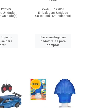
loom
 127060
Código: 127068
Código:
: Unidade
Embalagem: Unidade
Embalagem
2 Unidade(s)
Caixa Com: 12 Unidade(s)
Caixa Com: 1
 login ou
Faça seu login ou
Faça seu 
-se para
cadastre-se para
cadastre
rar.
comprar.
comp