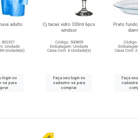
huva adulto
Cj tacas vidro 330ml 6pcs
Prato fundo
windsor
diam
: 832331
Código: 500859
Código:
m: Unidade
Embalagem: Unidade
Embalagem
44 Unidade(s)
Caixa Com: 6 Unidade(s)
Caixa Com: 2
 login ou
Faça seu login ou
Faça seu
e-se para
cadastre-se para
cadastre
prar.
comprar.
comp