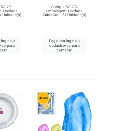
 571271
Código: 571272
Código:
: Unidade
Embalagem: Unidade
Embalagem
4 Unidade(s)
Caixa Com: 24 Unidade(s)
Caixa Com: 4
 login ou
Faça seu login ou
Faça seu 
-se para
cadastre-se para
cadastre
rar.
comprar.
comp