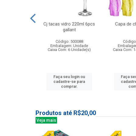
o raso 25,5cm
Cj tacas vidro 220ml 6pcs
Capa de c
e petala
gallant
: 503787
Código: 500088
Código
m: Unidade
Embalagem: Unidade
Embalage
24 Unidade(s)
Caixa Com: 6 Unidade(s)
Caixa Com: 1
u login ou
Faça seu login ou
Faça seu
e-se para
cadastre-se para
cadastr
prar.
comprar.
com
Produtos até R$20,00
Veja mais