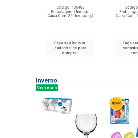
: 275814
Código: 106486
Código
m: Unidade
Embalagem: Unidade
Embalage
240 Unidade(s)
Caixa Com: 24 Unidade(s)
Caixa Com: 
u login ou
Faça seu login ou
Faça seu
e-se para
cadastre-se para
cadastr
prar.
comprar.
com
Inverno
Veja mais