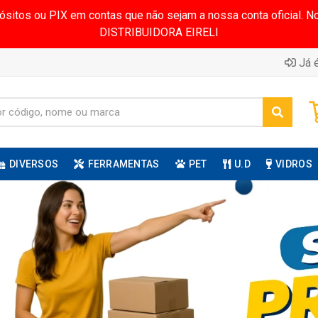
pósitos ou PIX em contas que não sejam a nossa conta oficial.
DISTRIBUIDORA EIRELI
Já é
DIVERSOS
FERRAMENTAS
PET
U.D
VIDROS