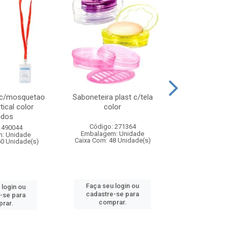
 c/mosquetao
Saboneteira plast c/tela
Prato plas
tical color
color
colo
idos
Código: 271364
Código:
 490044
Embalagem: Unidade
Embalagem
: Unidade
Caixa Com: 48 Unidade(s)
Caixa Com: 4
60 Unidade(s)
Faça seu login ou
Faça seu 
 login ou
cadastre-se para
cadastre
-se para
comprar.
comp
rar.