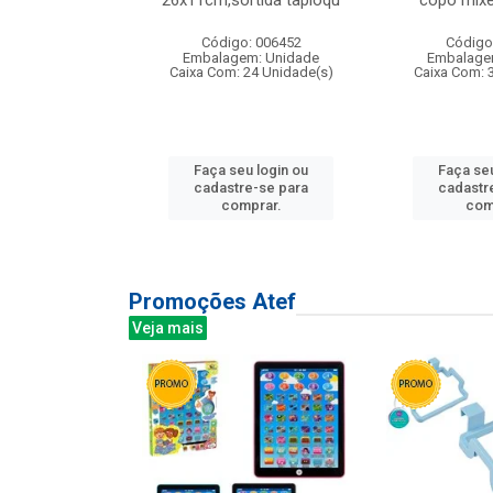
irios
26x11cm,sortida tapioqu
copo mixe
: 135177
Código: 006452
Código
m: Unidade
Embalagem: Unidade
Embalage
12 Unidade(s)
Caixa Com: 24 Unidade(s)
Caixa Com: 
u login ou
Faça seu login ou
Faça seu
e-se para
cadastre-se para
cadastr
prar.
comprar.
com
Promoções Atef
Veja mais