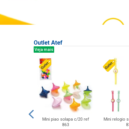
Outlet Atef
Veja mais
last c/div
Mini piao solapa c/20 ref
Mini relogio 
m ursinhos sor
863
8