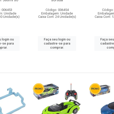
r 380ml so
sortida
: 006453
Código: 006454
Código:
m: Unidade
Embalagem: Unidade
Embalagem
30 Unidade(s)
Caixa Com: 24 Unidade(s)
Caixa Com: 1
 login ou
Faça seu login ou
Faça seu
e-se para
cadastre-se para
cadastre
prar.
comprar.
comp