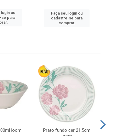
 login ou
Faça seu 
Faça seu login ou
-se para
cadastre
cadastre-se para
rar.
comp
comprar.
 500ml loom
Prato fundo cer 21,5cm
Prato raso c