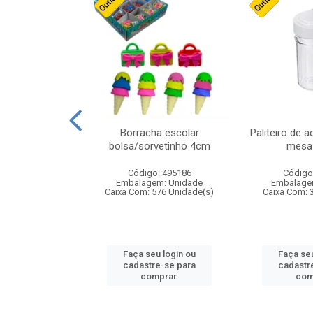
stico n.4 12cm
Borracha escolar
Paliteiro de a
bolsa/sorvetinho 4cm
mesa 
: 940550
Código: 495186
Código
m: Unidade
Embalagem: Unidade
Embalage
24 Unidade(s)
Caixa Com: 576 Unidade(s)
Caixa Com: 
u login ou
Faça seu login ou
Faça seu
e-se para
cadastre-se para
cadastr
prar.
comprar.
com