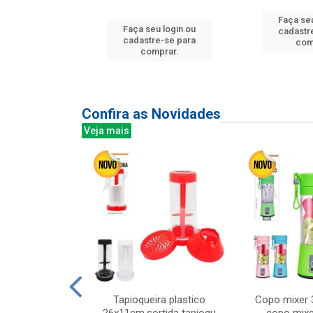
Faça seu
u login ou
Faça seu login ou
cadastr
e-se para
cadastre-se para
com
prar.
comprar.
Confira as Novidades
Veja mais
mesa cer 18cm
Tapioqueira plastico
Copo mixer 