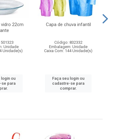
 vidro 22cm
Capa de chuva infantil
Jg prato fun
ante
diam
 501323
Código: 832332
Código:
: Unidade
Embalagem: Unidade
Embalagem
4 Unidade(s)
Caixa Com: 144 Unidade(s)
Caixa Com: 6
 login ou
Faça seu login ou
Faça seu 
-se para
cadastre-se para
cadastre
rar.
comprar.
comp