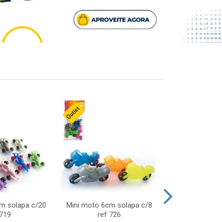
cm solapa c/20
Mini moto 6cm solapa c/8
Giro helice so
 719
ref 726
75