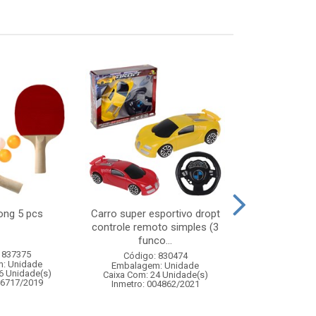
pong 5 pcs
Carro super esportivo dropt
Jogo caiu 
controle remoto simples (3
made
funco...
 837375
Código:
Código: 830474
: Unidade
Embalagem
Embalagem: Unidade
6 Unidade(s)
Caixa Com: 4
Caixa Com: 24 Unidade(s)
06717/2019
Inmetro: 
Inmetro: 004862/2021