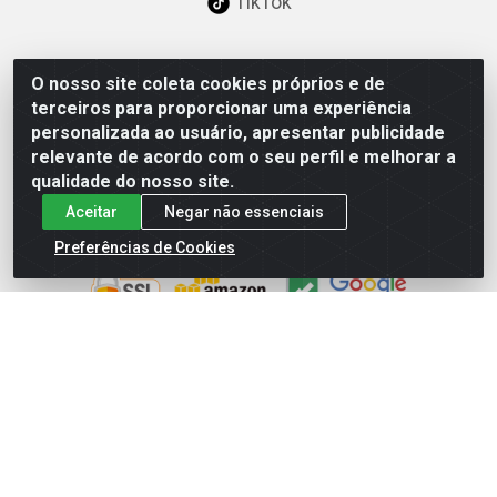
TikTok
O nosso site coleta cookies próprios e de
Baixe já nosso APP
terceiros para proporcionar uma experiência
personalizada ao usuário, apresentar publicidade
relevante de acordo com o seu perfil e melhorar a
qualidade do nosso site.
Aceitar
Negar não essenciais
Site Seguro
Preferências de Cookies
Loja / Showroom
Tel.: (11) 3227-0546
Av Vautier, 587/597 - Pari - São Paulo/SP