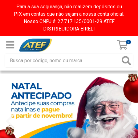
Para a sua segurança, não realizem depósitos ou
PIX em contas que não sejam a nossa conta oficial.
Nosso CNPJ é: 27.717.135/0001-29 ATEF
DISTRIBUIDORA EIRELI
0