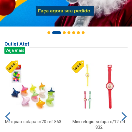
Outlet Atef
Veja mais
Mini piao solapa c/20 ref 863
Mini relogio solapa c/12 ref
832