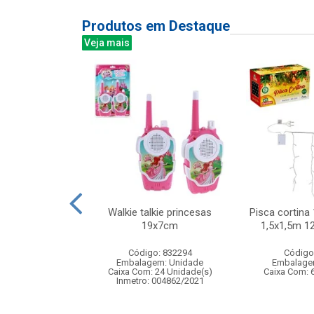
Produtos em Destaque
Veja mais
o bate e volta
Walkie talkie princesas
Pisca cortina 
licia
19x7cm
1,5x1,5m 12
: 833087
Código: 832294
Código
m: Unidade
Embalagem: Unidade
Embalage
60 Unidade(s)
Caixa Com: 24 Unidade(s)
Caixa Com: 
005080/2019
Inmetro: 004862/2021