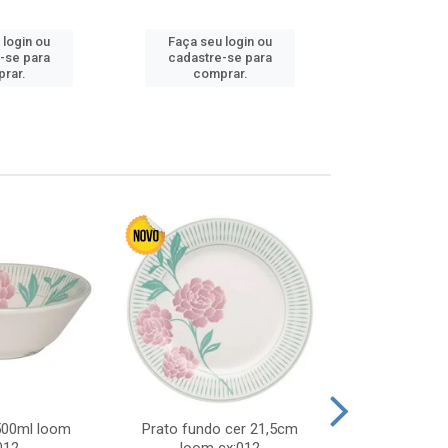
 login ou
Faça seu login ou
Faça seu 
-se para
cadastre-se para
cadastre
rar.
comprar.
comp
 500ml loom
Prato fundo cer 21,5cm
Prato raso c