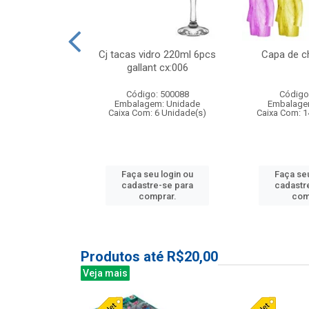
 vidro 23,5cm
Cj tacas vidro 220ml 6pcs
Capa de c
etala cx:024
gallant cx:006
: 503788
Código: 500088
Código
m: Unidade
Embalagem: Unidade
Embalage
24 Unidade(s)
Caixa Com: 6 Unidade(s)
Caixa Com: 1
u login ou
Faça seu login ou
Faça seu
e-se para
cadastre-se para
cadastr
prar.
comprar.
com
Produtos até R$20,00
Veja mais