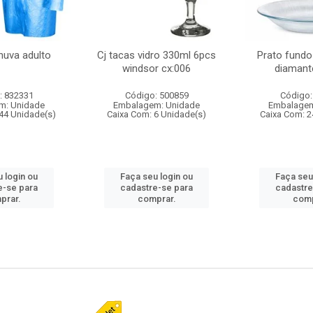
huva adulto
Cj tacas vidro 330ml 6pcs
Prato fundo
windsor cx:006
diamant
: 832331
Código: 500859
Código:
m: Unidade
Embalagem: Unidade
Embalagem
44 Unidade(s)
Caixa Com: 6 Unidade(s)
Caixa Com: 2
 login ou
Faça seu login ou
Faça seu
e-se para
cadastre-se para
cadastre
prar.
comprar.
comp