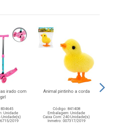
das irado com
Animal pintinho a corda
Pato emborra
girl
pati
 834645
Código: 841408
Código:
: Unidade
Embalagem: Unidade
Embalagem
6 Unidade(s)
Caixa Com: 240 Unidade(s)
Caixa Com: 12
06715/2019
Inmetro: 007317/2019
Inmetro: 0