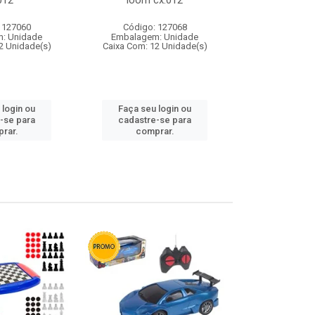
012
loom cx:012
cx:
 127060
Código: 127068
Código:
: Unidade
Embalagem: Unidade
Embalagem
2 Unidade(s)
Caixa Com: 12 Unidade(s)
Caixa Com: 1
 login ou
Faça seu login ou
Faça seu 
-se para
cadastre-se para
cadastre
rar.
comprar.
comp