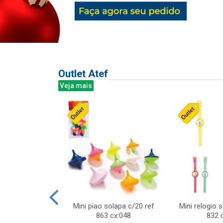
Outlet Atef
Veja mais
last c/div
Mini piao solapa c/20 ref
Mini relogio 
m ursinhos sor
863 cx:048
832 