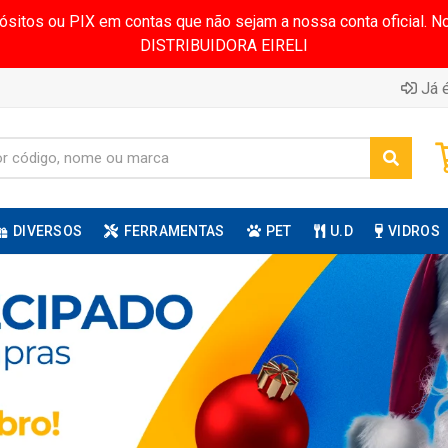
pósitos ou PIX em contas que não sejam a nossa conta oficial.
DISTRIBUIDORA EIRELI
Já é
DIVERSOS
FERRAMENTAS
PET
U.D
VIDROS