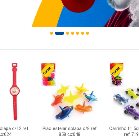
solapa c/12 ref
Piao estelar solapa c/8 ref
Carrinho f1 5
cx:024
858 cx:048
ref 719