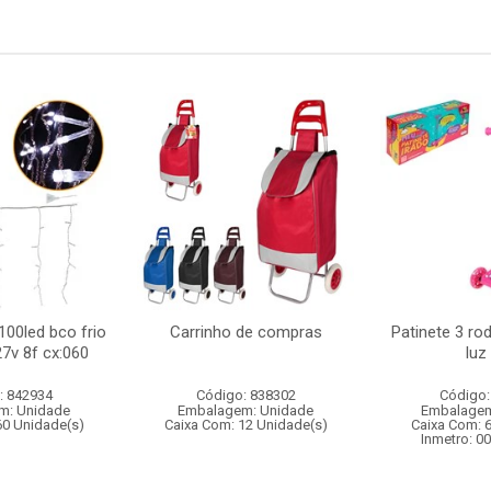
100led bco frio
Carrinho de compras
Patinete 3 ro
7v 8f cx:060
luz 
: 842934
Código: 838302
Código:
m: Unidade
Embalagem: Unidade
Embalagem
60 Unidade(s)
Caixa Com: 12 Unidade(s)
Caixa Com: 
Inmetro: 0