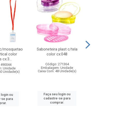
 c/mosquetao
Saboneteira plast c/tela
Prato plas
tical color
color cx:048
colorido
 cx:3...
Código: 271364
Código:
 490044
Embalagem: Unidade
Embalagem
: Unidade
Caixa Com: 48 Unidade(s)
Caixa Com: 4
60 Unidade(s)
Faça seu login ou
Faça seu 
 login ou
cadastre-se para
cadastre
-se para
comprar.
comp
rar.