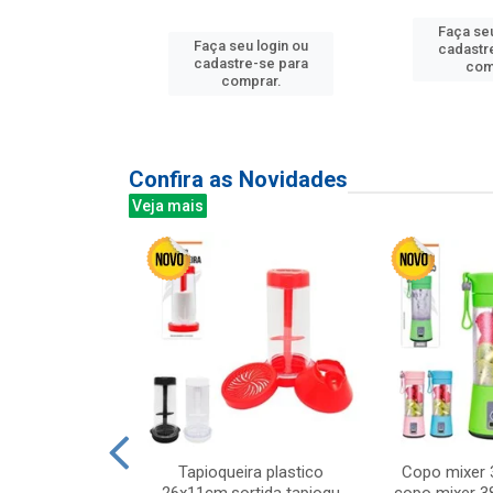
Faça seu
u login ou
Faça seu login ou
cadastr
e-se para
cadastre-se para
com
prar.
comprar.
Confira as Novidades
Veja mais
mesa cer 18cm
Tapioqueira plastico
Copo mixer 