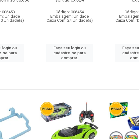
80ml so cx:030
sortida cx:024
cx:
: 006453
Código: 006454
Código:
m: Unidade
Embalagem: Unidade
Embalagem
30 Unidade(s)
Caixa Com: 24 Unidade(s)
Caixa Com: 1
 login ou
Faça seu login ou
Faça seu
e-se para
cadastre-se para
cadastre
prar.
comprar.
comp