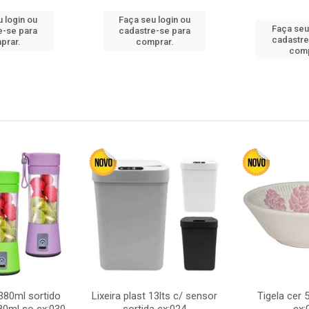
 login ou
Faça seu login ou
Faça seu
e-se para
cadastre-se para
cadastre
prar.
comprar.
comp
380ml sortido
Lixeira plast 13lts c/ sensor
Tigela cer