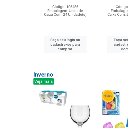
:240
Código: 106486
Código
: 275814
Embalagem: Unidade
Embalage
m: Unidade
Caixa Com: 24 Unidade(s)
Caixa Com: 
240 Unidade(s)
Faça seu login ou
Faça seu
u login ou
cadastre-se para
cadastr
e-se para
comprar.
com
prar.
Inverno
Veja mais