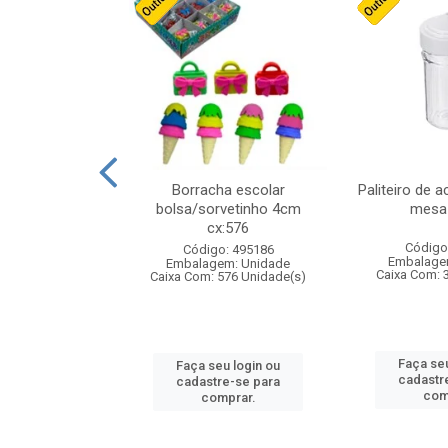
stico n.4 12cm
Borracha escolar
Paliteiro de a
bolsa/sorvetinho 4cm
mesa 
cx:576
: 940550
Código
Código: 495186
m: Unidade
Embalage
Embalagem: Unidade
24 Unidade(s)
Caixa Com: 
Caixa Com: 576 Unidade(s)
u login ou
Faça seu
Faça seu login ou
e-se para
cadastr
cadastre-se para
prar.
com
comprar.