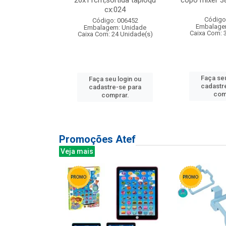
s cx:012
26x11cm,sortida tapioqu
copo mixer 3
cx:024
: 135177
Código
Código: 006452
m: Unidade
Embalage
Embalagem: Unidade
12 Unidade(s)
Caixa Com: 
Caixa Com: 24 Unidade(s)
u login ou
Faça seu
Faça seu login ou
e-se para
cadastr
cadastre-se para
prar.
com
comprar.
Promoções Atef
Veja mais