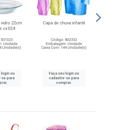
 vidro 22cm
Capa de chuva infantil
Jg prato fun
e cx:024
diam
 501323
Código: 832332
Código:
: Unidade
Embalagem: Unidade
Embalagem
4 Unidade(s)
Caixa Com: 144 Unidade(s)
Caixa Com: 6
 login ou
Faça seu login ou
Faça seu 
-se para
cadastre-se para
cadastre
rar.
comprar.
comp