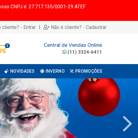
 Nosso CNPJ é: 27.717.135/0001-29 ATEF
|
 cliente? - Entrar
Não é cliente? - Cadastrar
Central de Vendas Online
0
(11) 3324-6411
NOVIDADES
INVERNO
PROMOÇÕES