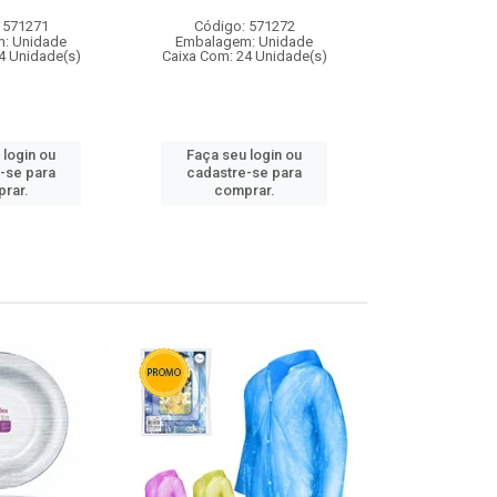
 571271
Código: 571272
Código:
: Unidade
Embalagem: Unidade
Embalagem
4 Unidade(s)
Caixa Com: 24 Unidade(s)
Caixa Com: 4
 login ou
Faça seu login ou
Faça seu 
-se para
cadastre-se para
cadastre
rar.
comprar.
comp