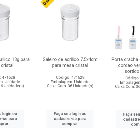
crilico 13g para
Saleiro de acrilico 7,5x4cm
Porta cracha
cristal
para mesa cristal
cordao ver
sortidos
: 471628
Código: 471629
Código:
m: Unidade
Embalagem: Unidade
Embalagem
36 Unidade(s)
Caixa Com: 36 Unidade(s)
Caixa Com: 3
 login ou
Faça seu login ou
Faça seu
e-se para
cadastre-se para
cadastre
prar.
comprar.
comp