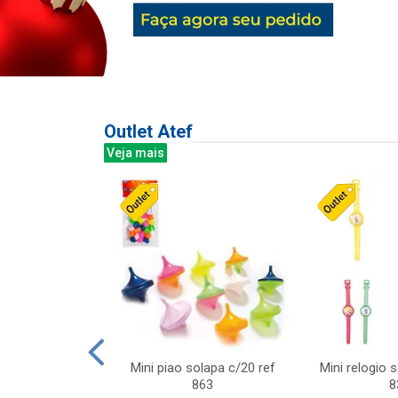
Outlet Atef
Veja mais
last c/div
Mini piao solapa c/20 ref
Mini relogio 
m ursinhos sor
863
8