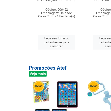
irios
26x11cm,sortida tapioqu
copo mixe
: 135177
Código: 006452
Código
m: Unidade
Embalagem: Unidade
Embalage
12 Unidade(s)
Caixa Com: 24 Unidade(s)
Caixa Com: 
u login ou
Faça seu login ou
Faça seu
e-se para
cadastre-se para
cadastr
prar.
comprar.
com
Promoções Atef
Veja mais