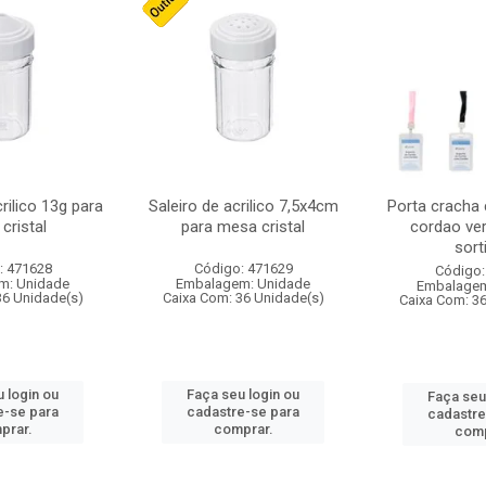
crilico 13g para
Saleiro de acrilico 7,5x4cm
Porta cracha
cristal
para mesa cristal
cordao ver
sort
: 471628
Código: 471629
Código:
m: Unidade
Embalagem: Unidade
Embalagem
36 Unidade(s)
Caixa Com: 36 Unidade(s)
Caixa Com: 3
 login ou
Faça seu login ou
Faça seu
e-se para
cadastre-se para
cadastre
prar.
comprar.
comp