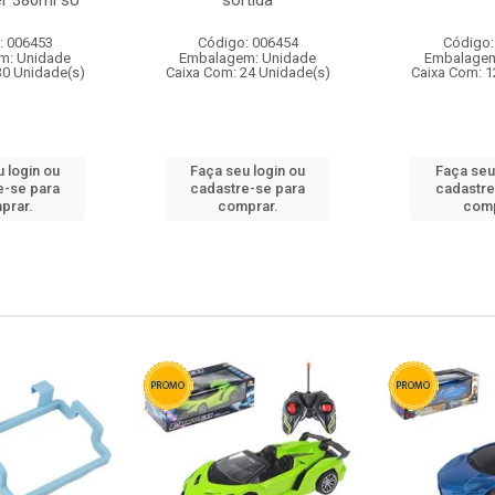
r 380ml so
sortida
: 006453
Código: 006454
Código:
m: Unidade
Embalagem: Unidade
Embalagem
30 Unidade(s)
Caixa Com: 24 Unidade(s)
Caixa Com: 1
 login ou
Faça seu login ou
Faça seu
e-se para
cadastre-se para
cadastre
prar.
comprar.
comp