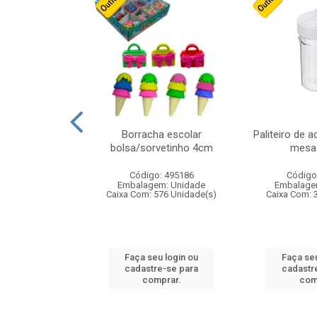
stico n.4 12cm
Borracha escolar
Paliteiro de a
bolsa/sorvetinho 4cm
mesa 
: 940550
Código: 495186
Código
m: Unidade
Embalagem: Unidade
Embalage
24 Unidade(s)
Caixa Com: 576 Unidade(s)
Caixa Com: 
u login ou
Faça seu login ou
Faça seu
e-se para
cadastre-se para
cadastr
prar.
comprar.
com