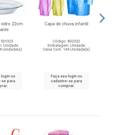
 vidro 22cm
Capa de chuva infantil
Jg prato fun
ante
diam
 501323
Código: 832332
Código:
: Unidade
Embalagem: Unidade
Embalagem
4 Unidade(s)
Caixa Com: 144 Unidade(s)
Caixa Com: 6
 login ou
Faça seu login ou
Faça seu 
-se para
cadastre-se para
cadastre
rar.
comprar.
comp