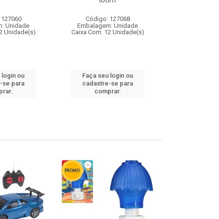
loom
 127060
Código: 127068
Código:
: Unidade
Embalagem: Unidade
Embalagem
2 Unidade(s)
Caixa Com: 12 Unidade(s)
Caixa Com: 1
 login ou
Faça seu login ou
Faça seu 
-se para
cadastre-se para
cadastre
rar.
comprar.
comp