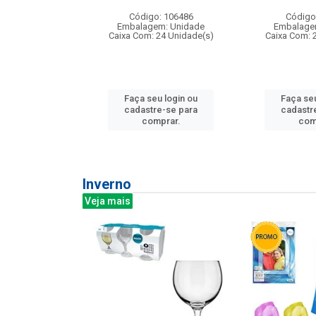
: 275814
Código: 106486
Código
m: Unidade
Embalagem: Unidade
Embalage
240 Unidade(s)
Caixa Com: 24 Unidade(s)
Caixa Com: 
u login ou
Faça seu login ou
Faça seu
e-se para
cadastre-se para
cadastr
prar.
comprar.
com
Inverno
Veja mais