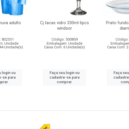
huva adulto
Cj tacas vidro 330ml 6pcs
Prato fundo
windsor
diam
: 832331
Código: 500859
Código:
m: Unidade
Embalagem: Unidade
Embalagem
44 Unidade(s)
Caixa Com: 6 Unidade(s)
Caixa Com: 2
 login ou
Faça seu login ou
Faça seu
e-se para
cadastre-se para
cadastre
prar.
comprar.
comp