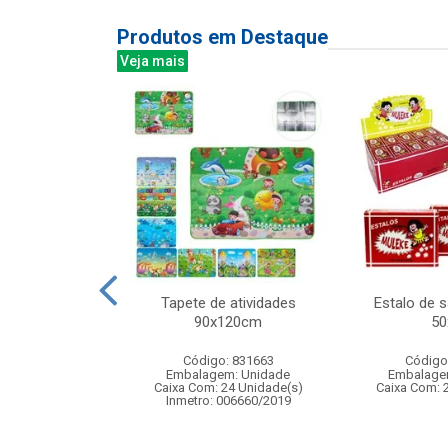
Produtos em Destaque
Veja mais
orida 67cm
Tapete de atividades
Estalo de 
90x120cm
50
: 833586
Código: 831663
Código
m: Unidade
Embalagem: Unidade
Embalage
200 Unidade(s)
Caixa Com: 24 Unidade(s)
Caixa Com: 
006204/2019
Inmetro: 006660/2019