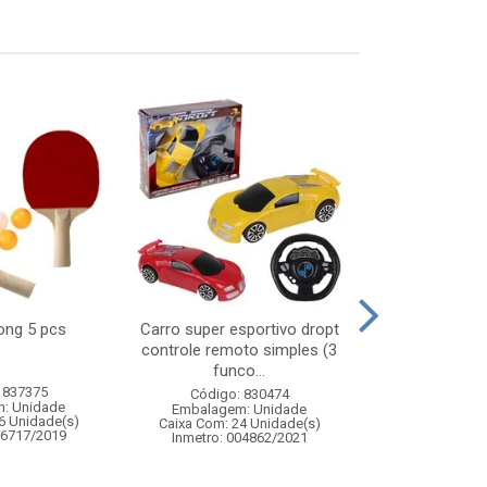
pong 5 pcs
Carro super esportivo dropt
Jogo caiu 
controle remoto simples (3
made
funco...
 837375
Código:
Código: 830474
: Unidade
Embalagem
Embalagem: Unidade
6 Unidade(s)
Caixa Com: 4
Caixa Com: 24 Unidade(s)
06717/2019
Inmetro: 
Inmetro: 004862/2021