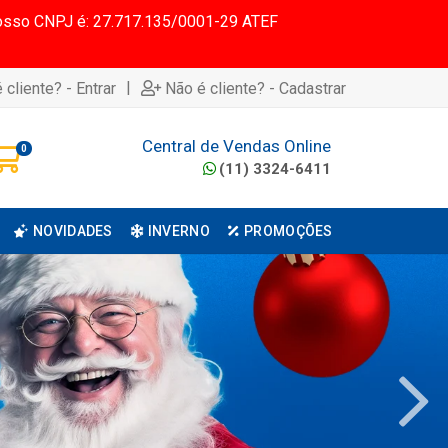
 Nosso CNPJ é: 27.717.135/0001-29 ATEF
|
 cliente? - Entrar
Não é cliente? - Cadastrar
Central de Vendas Online
0
(11) 3324-6411
NOVIDADES
INVERNO
PROMOÇÕES