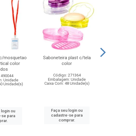
 c/mosquetao
Saboneteira plast c/tela
Prato plas
tical color
color
colo
idos
Código: 271364
Código:
 490044
Embalagem: Unidade
Embalagem
: Unidade
Caixa Com: 48 Unidade(s)
Caixa Com: 4
60 Unidade(s)
Faça seu login ou
Faça seu 
 login ou
cadastre-se para
cadastre
-se para
comprar.
comp
rar.