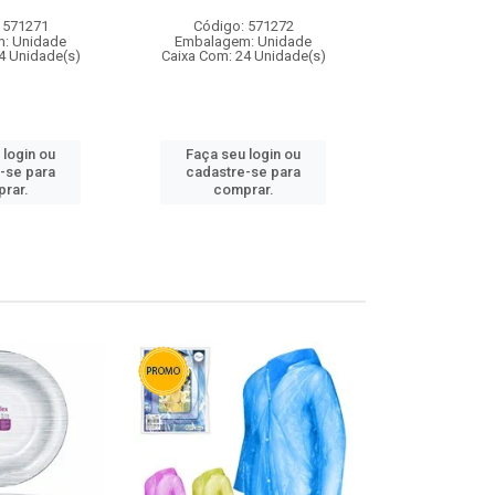
 571271
Código: 571272
Código:
: Unidade
Embalagem: Unidade
Embalagem
4 Unidade(s)
Caixa Com: 24 Unidade(s)
Caixa Com: 4
 login ou
Faça seu login ou
Faça seu 
-se para
cadastre-se para
cadastre
rar.
comprar.
comp