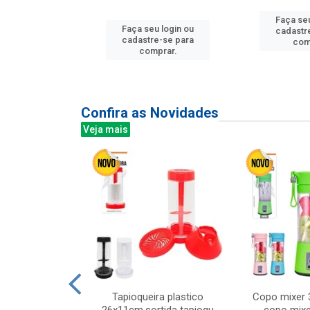
Faça seu
u login ou
Faça seu login ou
cadastr
e-se para
cadastre-se para
com
prar.
comprar.
Confira as Novidades
Veja mais
mesa cer 18cm
Tapioqueira plastico
Copo mixer 