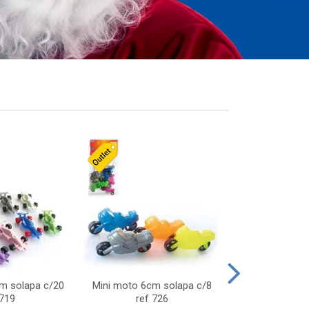
cm solapa c/20
Mini moto 6cm solapa c/8
Giro helice so
 719
ref 726
75