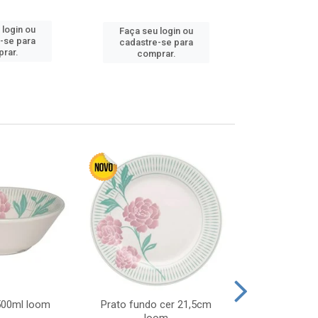
 login ou
Faça seu 
Faça seu login ou
-se para
cadastre
cadastre-se para
rar.
comp
comprar.
 500ml loom
Prato fundo cer 21,5cm
Prato raso c