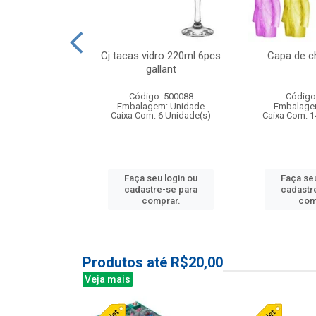
o raso 25,5cm
Cj tacas vidro 220ml 6pcs
Capa de c
e petala
gallant
: 503787
Código: 500088
Código
m: Unidade
Embalagem: Unidade
Embalage
24 Unidade(s)
Caixa Com: 6 Unidade(s)
Caixa Com: 1
u login ou
Faça seu login ou
Faça seu
e-se para
cadastre-se para
cadastr
prar.
comprar.
com
Produtos até R$20,00
Veja mais