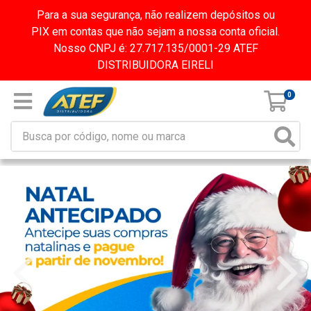
Para a sua segurança, não realizem depósitos ou
PIX em contas que não sejam a nossa conta oficial.
Nosso CNPJ é: 27.717.135/0001-29 ATEF
DISTRIBUIDORA EIRELI
0