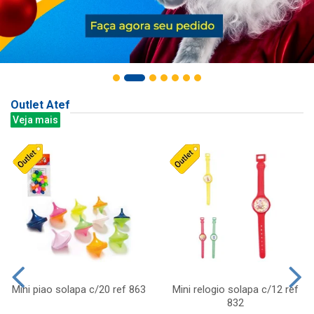
Outlet Atef
Veja mais
Mini piao solapa c/20 ref 863
Mini relogio solapa c/12 ref
832