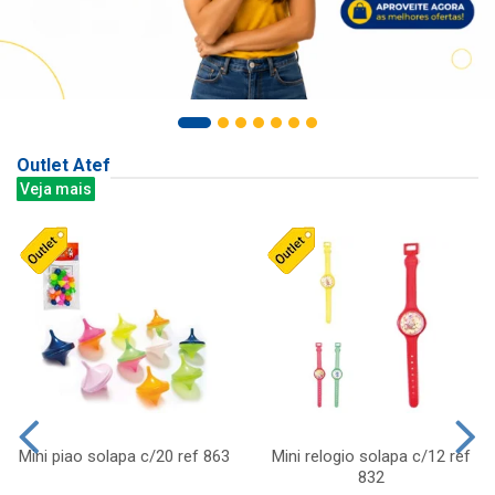
Outlet Atef
Veja mais
Mini piao solapa c/20 ref 863
Mini relogio solapa c/12 ref
832