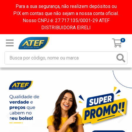
Para a sua segurança, não realizem depósitos ou
PIX em contas que não sejam a nossa conta oficial.
Nosso CNPJ é: 27.717.135/0001-29 ATEF
DISTRIBUIDORA EIRELI
0