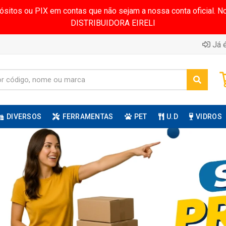
pósitos ou PIX em contas que não sejam a nossa conta oficial.
DISTRIBUIDORA EIRELI
Já é
DIVERSOS
FERRAMENTAS
PET
U.D
VIDROS