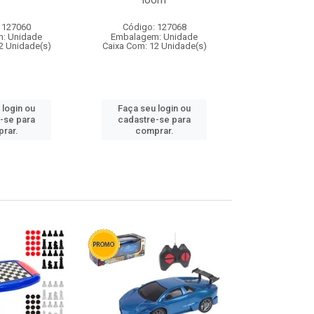
loom
 127060
Código: 127068
Código:
: Unidade
Embalagem: Unidade
Embalagem
2 Unidade(s)
Caixa Com: 12 Unidade(s)
Caixa Com: 1
 login ou
Faça seu login ou
Faça seu 
-se para
cadastre-se para
cadastre
rar.
comprar.
comp