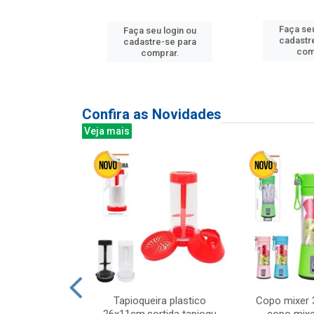
u login ou
Faça seu
Faça seu login ou
e-se para
cadastr
cadastre-se para
prar.
com
comprar.
Confira as Novidades
Veja mais
mesa cer 18cm
Tapioqueira plastico
Copo mixer 