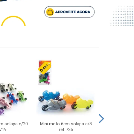
cm solapa c/20
Mini moto 6cm solapa c/8
Giro helice so
 719
ref 726
75