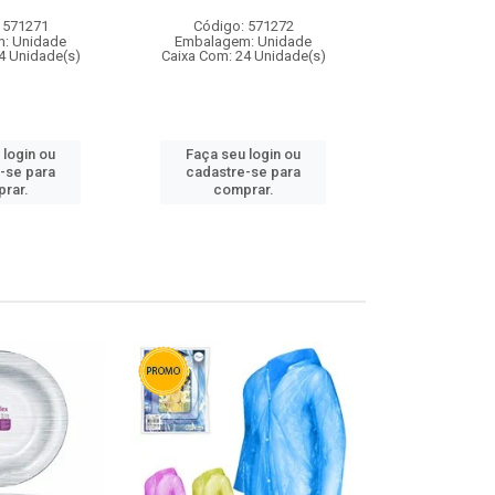
 571271
Código: 571272
Código:
: Unidade
Embalagem: Unidade
Embalagem
4 Unidade(s)
Caixa Com: 24 Unidade(s)
Caixa Com: 4
 login ou
Faça seu login ou
Faça seu 
-se para
cadastre-se para
cadastre
rar.
comprar.
comp