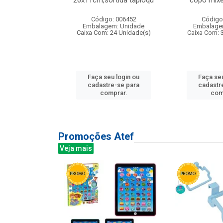
irios
26x11cm,sortida tapioqu
copo mixe
: 135177
Código: 006452
Código
m: Unidade
Embalagem: Unidade
Embalage
12 Unidade(s)
Caixa Com: 24 Unidade(s)
Caixa Com: 
u login ou
Faça seu login ou
Faça seu
e-se para
cadastre-se para
cadastr
prar.
comprar.
com
Promoções Atef
Veja mais