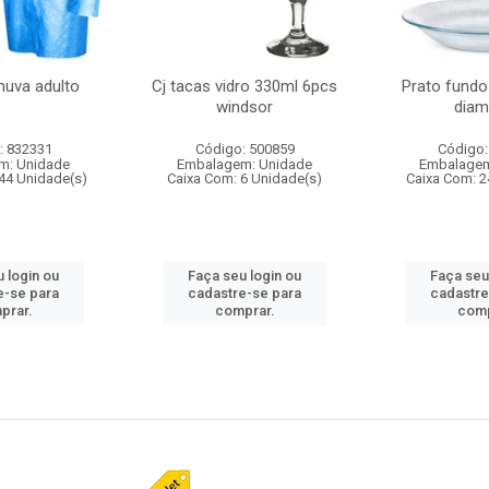
huva adulto
Cj tacas vidro 330ml 6pcs
Prato fundo
windsor
diam
: 832331
Código: 500859
Código:
m: Unidade
Embalagem: Unidade
Embalagem
44 Unidade(s)
Caixa Com: 6 Unidade(s)
Caixa Com: 2
 login ou
Faça seu login ou
Faça seu
e-se para
cadastre-se para
cadastre
prar.
comprar.
comp