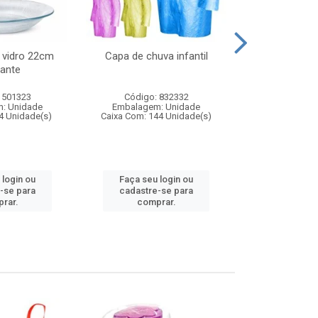
 vidro 22cm
Capa de chuva infantil
Jg prato fun
ante
diam
 501323
Código: 832332
Código:
: Unidade
Embalagem: Unidade
Embalagem
4 Unidade(s)
Caixa Com: 144 Unidade(s)
Caixa Com: 6
 login ou
Faça seu login ou
Faça seu 
-se para
cadastre-se para
cadastre
rar.
comprar.
comp