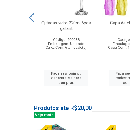
 vidro 23,5cm
Cj tacas vidro 220ml 6pcs
Capa de c
e petala
gallant
: 503788
Código: 500088
Código
m: Unidade
Embalagem: Unidade
Embalage
24 Unidade(s)
Caixa Com: 6 Unidade(s)
Caixa Com: 1
u login ou
Faça seu login ou
Faça seu
e-se para
cadastre-se para
cadastr
prar.
comprar.
com
Produtos até R$20,00
Veja mais