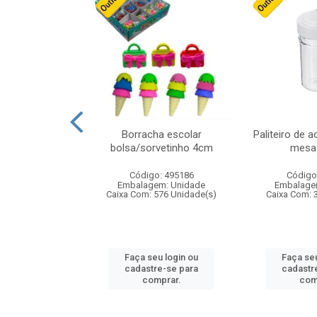
stico n.4 12cm
Borracha escolar
Paliteiro de a
bolsa/sorvetinho 4cm
mesa 
: 940550
Código: 495186
Código
m: Unidade
Embalagem: Unidade
Embalage
24 Unidade(s)
Caixa Com: 576 Unidade(s)
Caixa Com: 
u login ou
Faça seu login ou
Faça seu
e-se para
cadastre-se para
cadastr
prar.
comprar.
com