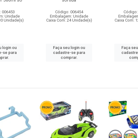
r 380ml so
sortida
: 006453
Código: 006454
Código:
m: Unidade
Embalagem: Unidade
Embalagem
30 Unidade(s)
Caixa Com: 24 Unidade(s)
Caixa Com: 1
 login ou
Faça seu login ou
Faça seu
e-se para
cadastre-se para
cadastre
prar.
comprar.
comp