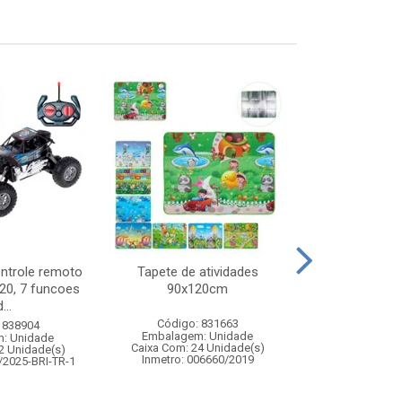
ontrole remoto
Tapete de atividades
Abajur de to
:20, 7 funcoes
90x120cm
bivolt melh
...
Código: 831663
Código:
 838904
Embalagem: Unidade
Embalagem
: Unidade
Caixa Com: 24 Unidade(s)
Caixa Com: 12
2 Unidade(s)
Inmetro: 006660/2019
/2025-BRI-TR-1