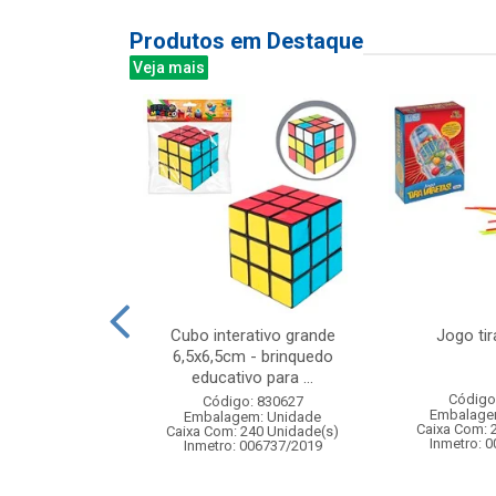
Produtos em Destaque
Veja mais
al e dancante
Cubo interativo grande
Jogo tir
5x37cm
6,5x6,5cm - brinquedo
educativo para ...
: 838486
Código
Código: 830627
m: Unidade
Embalage
Embalagem: Unidade
12 Unidade(s)
Caixa Com: 
Caixa Com: 240 Unidade(s)
Inmetro: 
Inmetro: 006737/2019