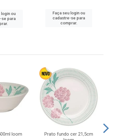
Faça seu 
Faça seu login ou
 login ou
cadastre
cadastre-se para
-se para
comp
comprar.
rar.
 500ml loom
Prato fundo cer 21,5cm
Prato raso c