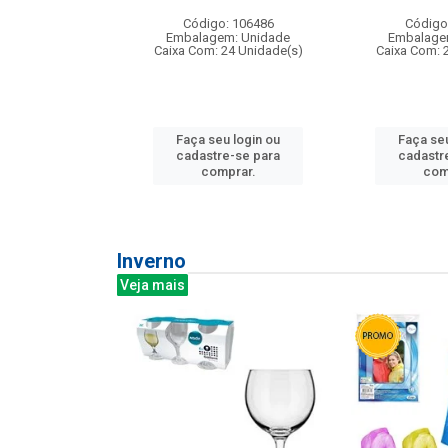
: 275814
Código: 106486
Código
m: Unidade
Embalagem: Unidade
Embalage
240 Unidade(s)
Caixa Com: 24 Unidade(s)
Caixa Com: 
u login ou
Faça seu login ou
Faça seu
e-se para
cadastre-se para
cadastr
prar.
comprar.
com
Inverno
Veja mais