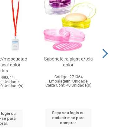
 c/mosquetao
Saboneteira plast c/tela
Prato plas
tical color
color
colo
idos
Código: 271364
Código:
 490044
Embalagem: Unidade
Embalagem
: Unidade
Caixa Com: 48 Unidade(s)
Caixa Com: 4
60 Unidade(s)
Faça seu login ou
Faça seu 
 login ou
cadastre-se para
cadastre
-se para
comprar.
comp
rar.