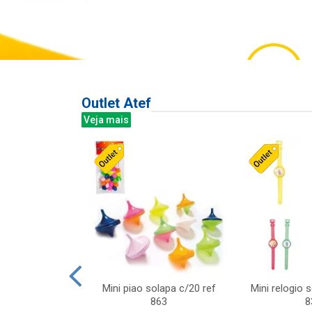
Outlet Atef
Veja mais
last c/div
Mini piao solapa c/20 ref
Mini relogio 
m ursinhos sor
863
8