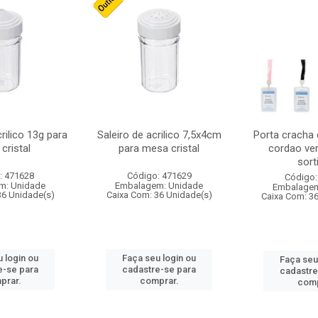
crilico 13g para
Saleiro de acrilico 7,5x4cm
Porta cracha
cristal
para mesa cristal
cordao ver
sort
: 471628
Código: 471629
Código:
m: Unidade
Embalagem: Unidade
Embalagem
36 Unidade(s)
Caixa Com: 36 Unidade(s)
Caixa Com: 3
 login ou
Faça seu login ou
Faça seu
e-se para
cadastre-se para
cadastre
prar.
comprar.
comp