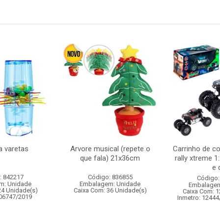
a varetas
Arvore musical (repete o
Carrinho de c
que fala) 21x36cm
rally xtreme 1
e d
: 842217
Código: 836855
Código:
m: Unidade
Embalagem: Unidade
Embalagem
24 Unidade(s)
Caixa Com: 36 Unidade(s)
Caixa Com: 1
006747/2019
Inmetro: 12444