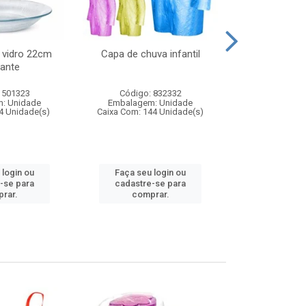
 vidro 22cm
Capa de chuva infantil
Jg prato fun
ante
diam
 501323
Código: 832332
Código:
: Unidade
Embalagem: Unidade
Embalagem
4 Unidade(s)
Caixa Com: 144 Unidade(s)
Caixa Com: 6
 login ou
Faça seu login ou
Faça seu 
-se para
cadastre-se para
cadastre
rar.
comprar.
comp