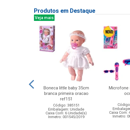
Produtos em Destaque
Veja mais
do c/2pcs 9cm
Boneca little baby 35cm
Microfone 
branca primeira oracao
oc
ref151
: 833299
Código
Código: 385151
m: Unidade
Embalage
Embalagem: Unidade
360 Unidade(s)
Caixa Com: 
Caixa Com: 6 Unidade(s)
006743/2019
Inmetro: 
Inmetro: 001545/2019