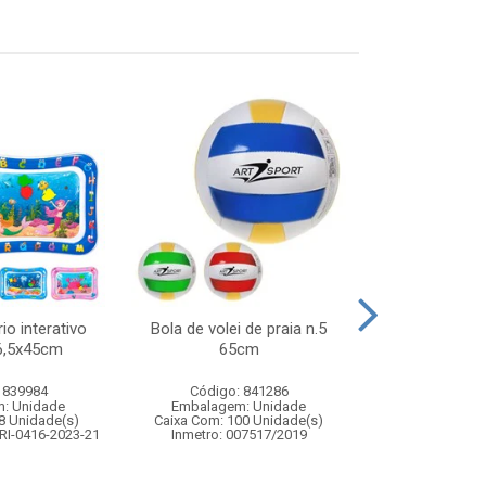
io interativo
Bola de volei de praia n.5
Celular intera
66,5x45cm
65cm
com musi
 839984
Código: 841286
Código:
: Unidade
Embalagem: Unidade
Embalagem
8 Unidade(s)
Caixa Com: 100 Unidade(s)
Caixa Com: 14
RI-0416-2023-21
Inmetro: 007517/2019
Inmetro: 0