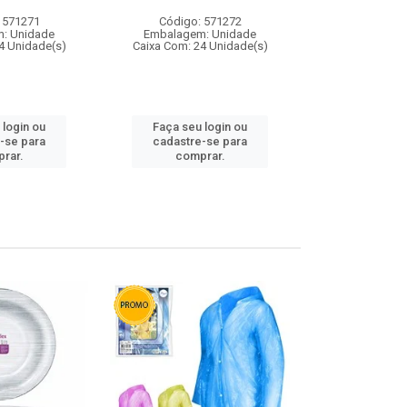
 571271
Código: 571272
Código:
: Unidade
Embalagem: Unidade
Embalagem
4 Unidade(s)
Caixa Com: 24 Unidade(s)
Caixa Com: 4
 login ou
Faça seu login ou
Faça seu 
-se para
cadastre-se para
cadastre
rar.
comprar.
comp