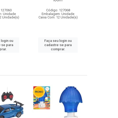
loom
 127060
Código: 127068
Código:
: Unidade
Embalagem: Unidade
Embalagem
2 Unidade(s)
Caixa Com: 12 Unidade(s)
Caixa Com: 1
 login ou
Faça seu login ou
Faça seu 
-se para
cadastre-se para
cadastre
rar.
comprar.
comp