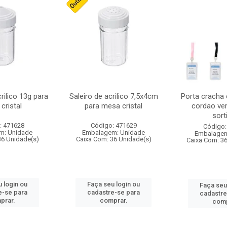
crilico 13g para
Saleiro de acrilico 7,5x4cm
Porta cracha
cristal
para mesa cristal
cordao ver
sort
: 471628
Código: 471629
Código:
m: Unidade
Embalagem: Unidade
Embalagem
36 Unidade(s)
Caixa Com: 36 Unidade(s)
Caixa Com: 3
 login ou
Faça seu login ou
Faça seu
e-se para
cadastre-se para
cadastre
prar.
comprar.
comp