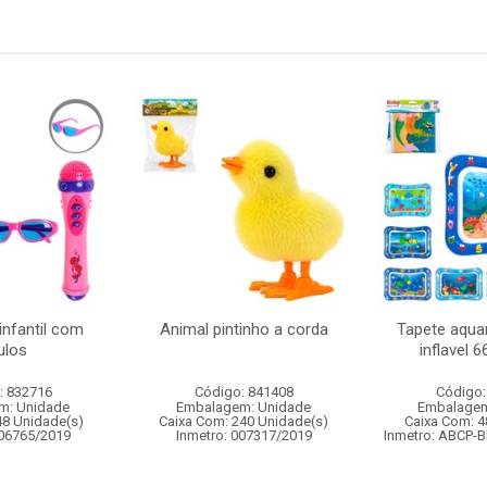
infantil com
Animal pintinho a corda
Tapete aquar
ulos
inflavel 
: 832716
Código: 841408
Código:
m: Unidade
Embalagem: Unidade
Embalagem
48 Unidade(s)
Caixa Com: 240 Unidade(s)
Caixa Com: 4
006765/2019
Inmetro: 007317/2019
Inmetro: ABCP-B