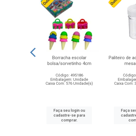
stico n.4 12cm
Borracha escolar
Paliteiro de a
bolsa/sorvetinho 4cm
mesa 
: 940550
Código: 495186
Código
m: Unidade
Embalagem: Unidade
Embalage
24 Unidade(s)
Caixa Com: 576 Unidade(s)
Caixa Com: 
u login ou
Faça seu login ou
Faça seu
e-se para
cadastre-se para
cadastr
prar.
comprar.
com