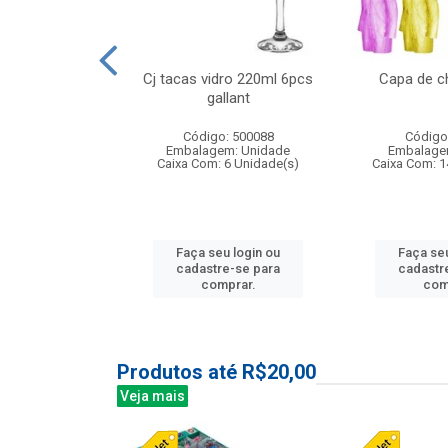
o raso 25,5cm
Cj tacas vidro 220ml 6pcs
Capa de c
e petala
gallant
: 503787
Código: 500088
Código
m: Unidade
Embalagem: Unidade
Embalage
24 Unidade(s)
Caixa Com: 6 Unidade(s)
Caixa Com: 1
u login ou
Faça seu login ou
Faça seu
e-se para
cadastre-se para
cadastr
prar.
comprar.
com
Produtos até R$20,00
Veja mais