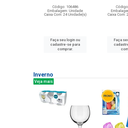
: 275814
Código: 106486
Código
m: Unidade
Embalagem: Unidade
Embalage
240 Unidade(s)
Caixa Com: 24 Unidade(s)
Caixa Com: 
u login ou
Faça seu login ou
Faça seu
e-se para
cadastre-se para
cadastr
prar.
comprar.
com
Inverno
Veja mais