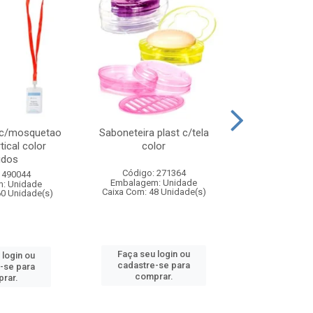
 c/mosquetao
Saboneteira plast c/tela
Prato plas
tical color
color
colo
idos
Código: 271364
Código:
 490044
Embalagem: Unidade
Embalagem
: Unidade
Caixa Com: 48 Unidade(s)
Caixa Com: 4
60 Unidade(s)
Faça seu login ou
Faça seu 
 login ou
cadastre-se para
cadastre
-se para
comprar.
comp
rar.