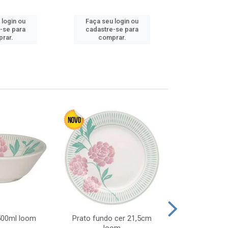
 login ou
Faça seu login ou
Faça seu 
-se para
cadastre-se para
cadastre
rar.
comprar.
comp
 500ml loom
Prato fundo cer 21,5cm
Prato raso c