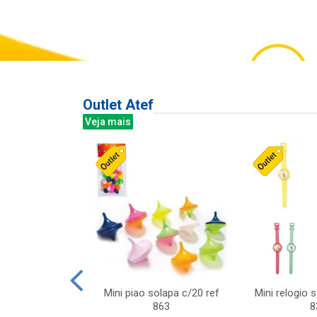
Outlet Atef
Veja mais
last c/div
Mini piao solapa c/20 ref
Mini relogio 
m ursinhos sor
863
8