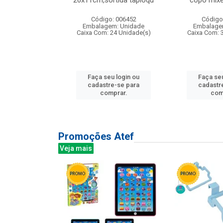
irios
26x11cm,sortida tapioqu
copo mixe
: 135177
Código: 006452
Código
m: Unidade
Embalagem: Unidade
Embalage
12 Unidade(s)
Caixa Com: 24 Unidade(s)
Caixa Com: 
u login ou
Faça seu login ou
Faça seu
e-se para
cadastre-se para
cadastr
prar.
comprar.
com
Promoções Atef
Veja mais