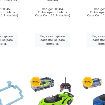
r 380ml so
sortida
: 006453
Código: 006454
Código:
m: Unidade
Embalagem: Unidade
Embalagem
30 Unidade(s)
Caixa Com: 24 Unidade(s)
Caixa Com: 1
 login ou
Faça seu login ou
Faça seu
e-se para
cadastre-se para
cadastre
prar.
comprar.
comp