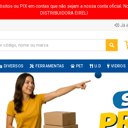
pósitos ou PIX em contas que não sejam a nossa conta oficial.
DISTRIBUIDORA EIRELI
Já é
DIVERSOS
FERRAMENTAS
PET
U.D
VIDROS