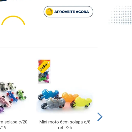
cm solapa c/20
Mini moto 6cm solapa c/8
Giro helice so
 719
ref 726
75