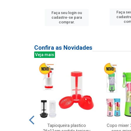
u login ou
Faça seu
Faça seu login ou
e-se para
cadastr
cadastre-se para
prar.
com
comprar.
Confira as Novidades
Veja mais
mesa cer 18cm
Tapioqueira plastico
Copo mixer 