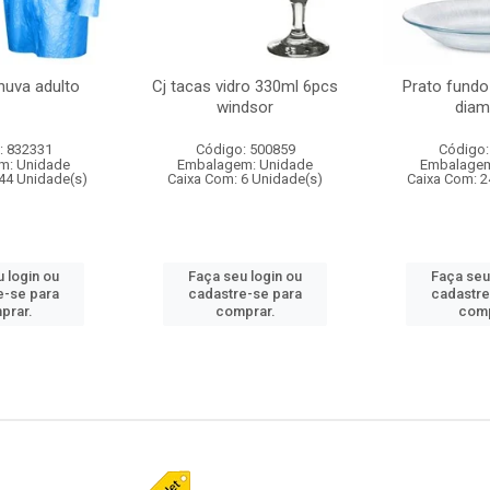
huva adulto
Cj tacas vidro 330ml 6pcs
Prato fundo
windsor
diam
: 832331
Código: 500859
Código:
m: Unidade
Embalagem: Unidade
Embalagem
44 Unidade(s)
Caixa Com: 6 Unidade(s)
Caixa Com: 2
 login ou
Faça seu login ou
Faça seu
e-se para
cadastre-se para
cadastre
prar.
comprar.
comp