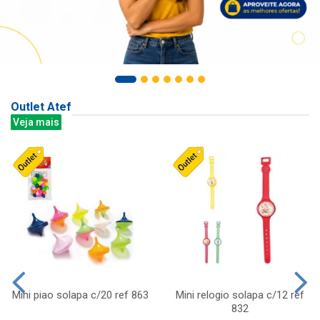
Outlet Atef
Veja mais
Mini piao solapa c/20 ref 863
Mini relogio solapa c/12 ref
832