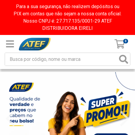
Para a sua segurança, não realizem depósitos ou
PIX em contas que não sejam a nossa conta oficial.
Nosso CNPJ é: 27.717.135/0001-29 ATEF
DISTRIBUIDORA EIRELI
0