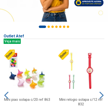
Outlet Atef
Veja mais
Mini piao solapa c/20 ref 863
Mini relogio solapa c/12 ref
832