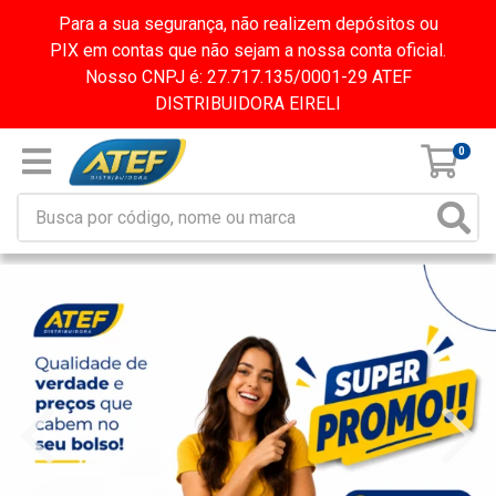
Para a sua segurança, não realizem depósitos ou
PIX em contas que não sejam a nossa conta oficial.
Nosso CNPJ é: 27.717.135/0001-29 ATEF
DISTRIBUIDORA EIRELI
0