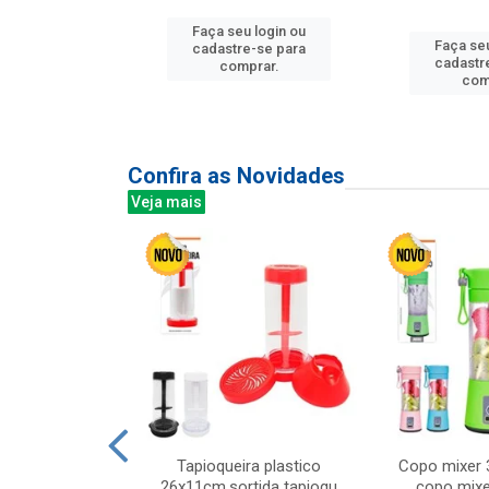
Faça seu login ou
u login ou
Faça seu
cadastre-se para
e-se para
cadastr
comprar.
prar.
com
Confira as Novidades
Veja mais
mesa cer 18cm
Tapioqueira plastico
Copo mixer 
irios
26x11cm,sortida tapioqu
copo mixe