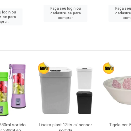
Faça seu login ou
Faça seu
 login ou
cadastre-se para
cadastre
e-se para
comprar.
comp
prar.
380ml sortido
Lixeira plast 13lts c/ sensor
Tigela cer
r 380ml so
sortida