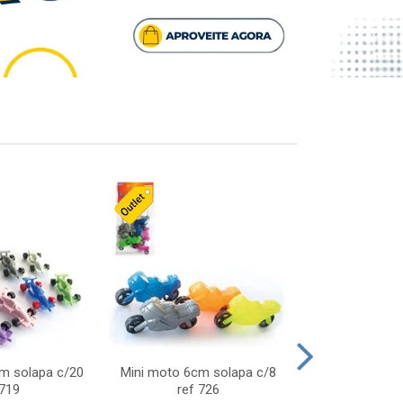
cm solapa c/20
Mini moto 6cm solapa c/8
Giro helice so
 719
ref 726
75