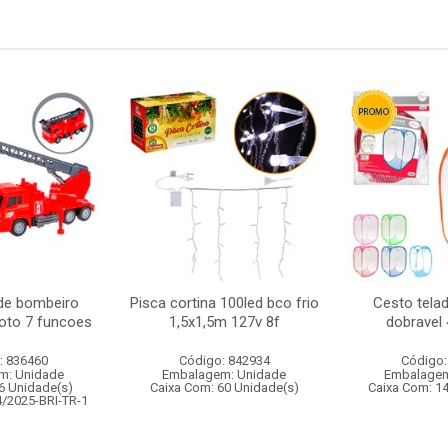
de bombeiro
Pisca cortina 100led bco frio
Cesto tela
oto 7 funcoes
1,5x1,5m 127v 8f
dobravel
: 836460
Código: 842934
Código:
m: Unidade
Embalagem: Unidade
Embalagem
6 Unidade(s)
Caixa Com: 60 Unidade(s)
Caixa Com: 1
4/2025-BRI-TR-1