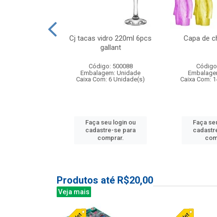
o raso 25,5cm
Cj tacas vidro 220ml 6pcs
Capa de c
e petala
gallant
: 503787
Código: 500088
Código
m: Unidade
Embalagem: Unidade
Embalage
24 Unidade(s)
Caixa Com: 6 Unidade(s)
Caixa Com: 1
u login ou
Faça seu login ou
Faça seu
e-se para
cadastre-se para
cadastr
prar.
comprar.
com
Produtos até R$20,00
Veja mais