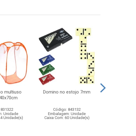
do multiuso
Domino no estojo 7mm
Water balloon
 40x70cm
 831322
Código: 843132
Código:
: Unidade
Embalagem: Unidade
Embalagem
44 Unidade(s)
Caixa Com: 60 Unidade(s)
Caixa Com: 7
Inmetro: 0