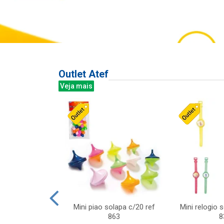
Outlet Atef
Veja mais
last c/div
Mini piao solapa c/20 ref
Mini relogio 
m ursinhos sor
863
8