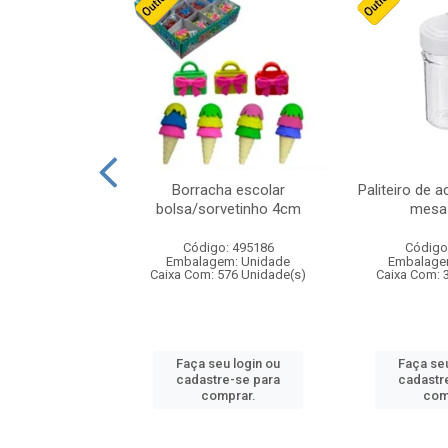
stico n.4 12cm
Borracha escolar
Paliteiro de a
bolsa/sorvetinho 4cm
mesa 
: 940550
Código: 495186
Código
m: Unidade
Embalagem: Unidade
Embalage
24 Unidade(s)
Caixa Com: 576 Unidade(s)
Caixa Com: 
u login ou
Faça seu login ou
Faça seu
e-se para
cadastre-se para
cadastr
prar.
comprar.
com