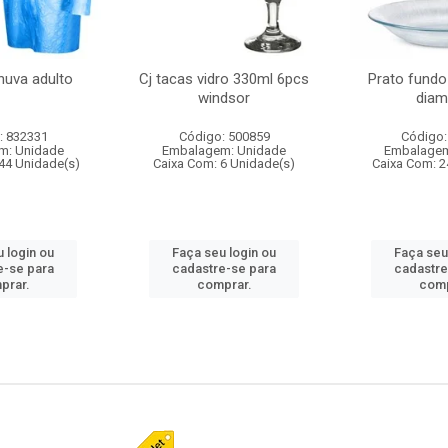
huva adulto
Cj tacas vidro 330ml 6pcs
Prato fundo
windsor
diam
: 832331
Código: 500859
Código:
m: Unidade
Embalagem: Unidade
Embalagem
44 Unidade(s)
Caixa Com: 6 Unidade(s)
Caixa Com: 2
 login ou
Faça seu login ou
Faça seu
e-se para
cadastre-se para
cadastre
prar.
comprar.
comp