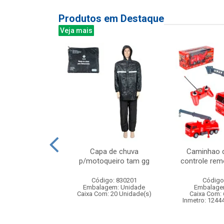
Produtos em Destaque
Veja mais
 c/luz e som
Capa de chuva
Caminhao 
x9cm
p/motoqueiro tam gg
controle rem
: 833280
Código: 830201
Código
m: Unidade
Embalagem: Unidade
Embalage
60 Unidade(s)
Caixa Com: 20 Unidade(s)
Caixa Com: 
006407/2019
Inmetro: 1244