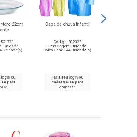
 vidro 22cm
Capa de chuva infantil
Jg prato fun
ante
diam
 501323
Código: 832332
Código:
: Unidade
Embalagem: Unidade
Embalagem
4 Unidade(s)
Caixa Com: 144 Unidade(s)
Caixa Com: 6
 login ou
Faça seu login ou
Faça seu 
-se para
cadastre-se para
cadastre
rar.
comprar.
comp