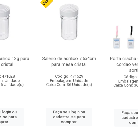
crilico 13g para
Saleiro de acrilico 7,5x4cm
Porta cracha
cristal
para mesa cristal
cordao ver
sort
: 471628
Código: 471629
Código:
m: Unidade
Embalagem: Unidade
Embalagem
36 Unidade(s)
Caixa Com: 36 Unidade(s)
Caixa Com: 3
 login ou
Faça seu login ou
Faça seu
e-se para
cadastre-se para
cadastre
prar.
comprar.
comp