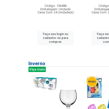
: 275814
Código: 106486
Código
m: Unidade
Embalagem: Unidade
Embalage
240 Unidade(s)
Caixa Com: 24 Unidade(s)
Caixa Com: 
u login ou
Faça seu login ou
Faça seu
e-se para
cadastre-se para
cadastr
prar.
comprar.
com
Inverno
Veja mais