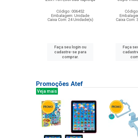
: 135177
Código: 006452
Código
m: Unidade
Embalagem: Unidade
Embalage
12 Unidade(s)
Caixa Com: 24 Unidade(s)
Caixa Com: 
u login ou
Faça seu login ou
Faça seu
e-se para
cadastre-se para
cadastr
prar.
comprar.
com
Promoções Atef
Veja mais