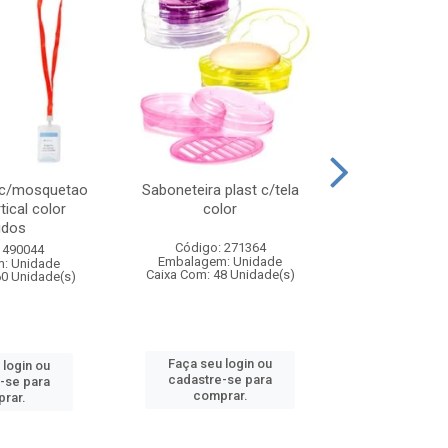
 c/mosquetao
Saboneteira plast c/tela
Prato plas
tical color
color
colo
idos
Código: 271364
Código:
 490044
Embalagem: Unidade
Embalagem
: Unidade
Caixa Com: 48 Unidade(s)
Caixa Com: 4
60 Unidade(s)
Faça seu login ou
Faça seu 
 login ou
cadastre-se para
cadastre
-se para
comprar.
comp
rar.