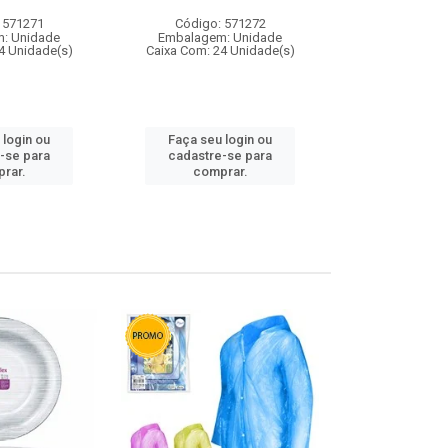
 571271
Código: 571272
Código:
: Unidade
Embalagem: Unidade
Embalagem
4 Unidade(s)
Caixa Com: 24 Unidade(s)
Caixa Com: 4
 login ou
Faça seu login ou
Faça seu 
-se para
cadastre-se para
cadastre
rar.
comprar.
comp