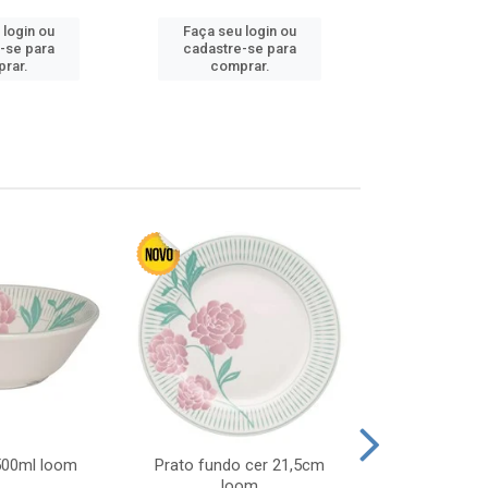
 login ou
Faça seu login ou
Faça seu 
-se para
cadastre-se para
cadastre
rar.
comprar.
comp
 500ml loom
Prato fundo cer 21,5cm
Prato raso c
loom