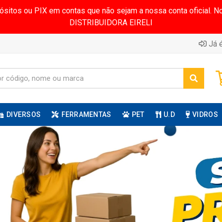
pósitos ou PIX em contas que não sejam a nossa conta oficial.
DISTRIBUIDORA EIRELI
Já é
DIVERSOS
FERRAMENTAS
PET
U.D
VIDROS