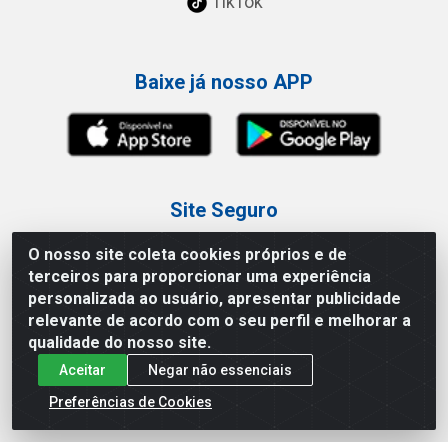
TikTok
Baixe já nosso APP
Site Seguro
O nosso site coleta cookies próprios e de
terceiros para proporcionar uma experiência
personalizada ao usuário, apresentar publicidade
relevante de acordo com o seu perfil e melhorar a
Loja / Showroom
qualidade do nosso site.
Aceitar
Negar não essenciais
Tel.: (11) 3227-0546
Av Vautier, 587/597 - Pari - São Paulo/SP
Preferências de Cookies