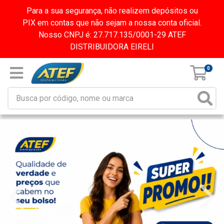
Para a sua segurança, não realizem depósitos ou
PIX em contas que não sejam a nossa conta oficial.
Nosso CNPJ é: 27.717.135/0001-29 ATEF
DISTRIBUIDORA EIRELI
0