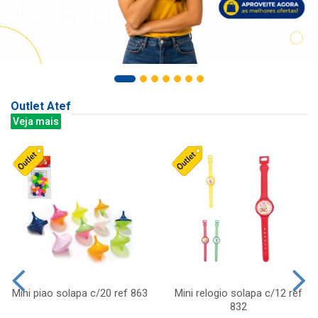
Outlet Atef
Veja mais
Mini piao solapa c/20 ref 863
Mini relogio solapa c/12 ref
832