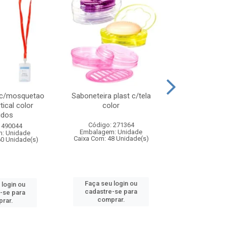
 c/mosquetao
Saboneteira plast c/tela
Prato plas
tical color
color
colo
idos
Código: 271364
Código:
 490044
Embalagem: Unidade
Embalagem
: Unidade
Caixa Com: 48 Unidade(s)
Caixa Com: 4
60 Unidade(s)
Faça seu login ou
Faça seu 
 login ou
cadastre-se para
cadastre
-se para
comprar.
comp
rar.