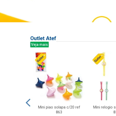
Outlet Atef
Veja mais
last c/div
Mini piao solapa c/20 ref
Mini relogio 
m ursinhos sor
863
8