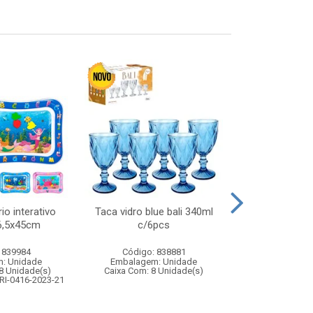
io interativo
Taca vidro blue bali 340ml
Jogo papa bol
66,5x45cm
c/6pcs
36cm – brinqu
de ha
 839984
Código: 838881
Código:
: Unidade
Embalagem: Unidade
Embalagem
8 Unidade(s)
Caixa Com: 8 Unidade(s)
Caixa Com: 6
RI-0416-2023-21
Inmetro: 0