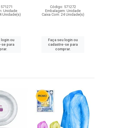
 571271
Código: 571272
Código:
: Unidade
Embalagem: Unidade
Embalagem
4 Unidade(s)
Caixa Com: 24 Unidade(s)
Caixa Com: 4
 login ou
Faça seu login ou
Faça seu 
-se para
cadastre-se para
cadastre
rar.
comprar.
comp