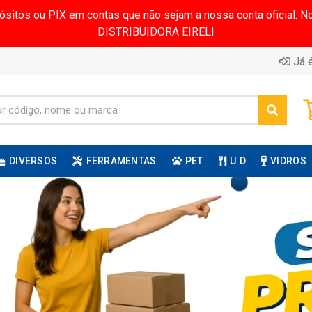
pósitos ou PIX em contas que não sejam a nossa conta oficial.
DISTRIBUIDORA EIRELI
Já é
DIVERSOS
FERRAMENTAS
PET
U.D
VIDROS