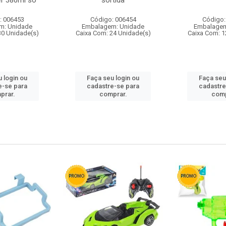
r 380ml so
sortida
: 006453
Código: 006454
Código:
m: Unidade
Embalagem: Unidade
Embalagem
30 Unidade(s)
Caixa Com: 24 Unidade(s)
Caixa Com: 1
 login ou
Faça seu login ou
Faça seu
e-se para
cadastre-se para
cadastre
prar.
comprar.
comp