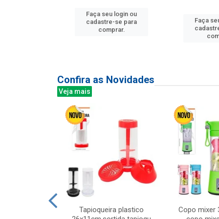
Faça seu login ou
u login ou
Faça seu
cadastre-se para
e-se para
cadastr
comprar.
prar.
com
Confira as Novidades
Veja mais
mesa cer 18cm
Tapioqueira plastico
Copo mixer 