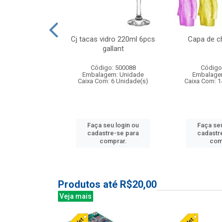
o raso 25,5cm
Cj tacas vidro 220ml 6pcs
Capa de c
e petala
gallant
: 503787
Código: 500088
Código
m: Unidade
Embalagem: Unidade
Embalage
24 Unidade(s)
Caixa Com: 6 Unidade(s)
Caixa Com: 1
u login ou
Faça seu login ou
Faça seu
e-se para
cadastre-se para
cadastr
prar.
comprar.
com
Produtos até R$20,00
Veja mais