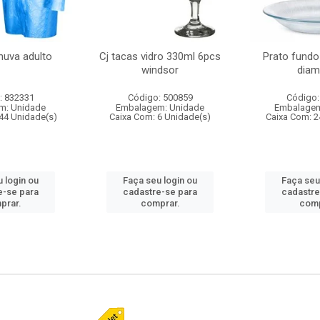
huva adulto
Cj tacas vidro 330ml 6pcs
Prato fundo
windsor
diam
: 832331
Código: 500859
Código:
m: Unidade
Embalagem: Unidade
Embalagem
44 Unidade(s)
Caixa Com: 6 Unidade(s)
Caixa Com: 2
 login ou
Faça seu login ou
Faça seu
e-se para
cadastre-se para
cadastre
prar.
comprar.
comp