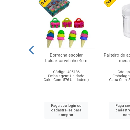
cores sortidas
Borracha escolar
Paliteiro de a
ref 130s
bolsa/sorvetinho 4cm
mesa 
: 826147
Código: 495186
Código
m: Unidade
Embalagem: Unidade
Embalage
160 Unidade(s)
Caixa Com: 576 Unidade(s)
Caixa Com: 
u login ou
Faça seu login ou
Faça seu
e-se para
cadastre-se para
cadastr
prar.
comprar.
com