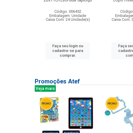
irios
26x11cm,sortida tapioqu
copo mixe
: 135177
Código: 006452
Código
m: Unidade
Embalagem: Unidade
Embalage
12 Unidade(s)
Caixa Com: 24 Unidade(s)
Caixa Com: 
u login ou
Faça seu login ou
Faça seu
e-se para
cadastre-se para
cadastr
prar.
comprar.
com
Promoções Atef
Veja mais