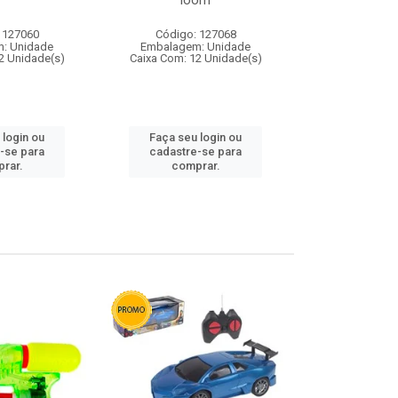
loom
 127060
Código: 127068
Código:
: Unidade
Embalagem: Unidade
Embalagem
2 Unidade(s)
Caixa Com: 12 Unidade(s)
Caixa Com: 1
 login ou
Faça seu login ou
Faça seu 
-se para
cadastre-se para
cadastre
rar.
comprar.
comp