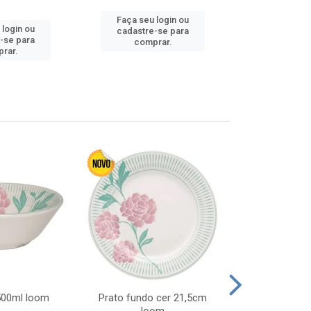
Faça seu login ou
 login ou
Faça seu 
cadastre-se para
-se para
cadastre
comprar.
rar.
comp
 500ml loom
Prato fundo cer 21,5cm
Prato raso c