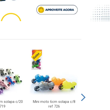
cm solapa c/20
Mini moto 6cm solapa c/8
Giro helice so
 719
ref 726
75