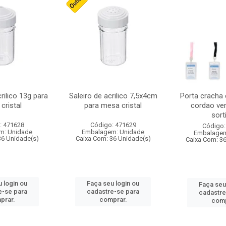
crilico 13g para
Saleiro de acrilico 7,5x4cm
Porta cracha
cristal
para mesa cristal
cordao ver
sort
: 471628
Código: 471629
Código:
m: Unidade
Embalagem: Unidade
Embalagem
36 Unidade(s)
Caixa Com: 36 Unidade(s)
Caixa Com: 3
 login ou
Faça seu login ou
Faça seu
e-se para
cadastre-se para
cadastre
prar.
comprar.
comp