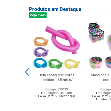
Produtos em Destaque
Veja mais
 faces com
Boia espaguete cores
Massinha pu
rizador
sortidas 1,65mts s/
core
: 836369
Código: 075133
Código
m: Unidade
Embalagem: Unidade
Embalage
24 Unidade(s)
Caixa Com: 60 Unidade(s)
Caixa Com: 2
BRI-0404-2023-40
Inmetro: 