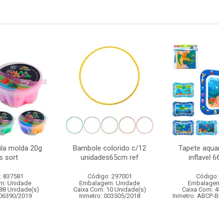
la molda 20g
Bambole colorido c/12
Tapete aquar
s sort
unidades65cm ref
inflavel 
: 837581
Código: 297001
Código:
m: Unidade
Embalagem: Unidade
Embalagem
88 Unidade(s)
Caixa Com: 10 Unidade(s)
Caixa Com: 4
006390/2019
Inmetro: 003505/2018
Inmetro: ABCP-B