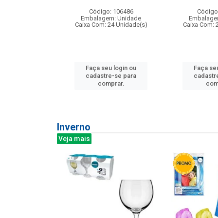
: 275814
Código: 106486
Código
m: Unidade
Embalagem: Unidade
Embalage
240 Unidade(s)
Caixa Com: 24 Unidade(s)
Caixa Com: 
u login ou
Faça seu login ou
Faça seu
e-se para
cadastre-se para
cadastr
prar.
comprar.
com
Inverno
Veja mais