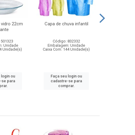
 vidro 22cm
Capa de chuva infantil
Jg prato fun
ante
diam
 501323
Código: 832332
Código:
: Unidade
Embalagem: Unidade
Embalagem
4 Unidade(s)
Caixa Com: 144 Unidade(s)
Caixa Com: 6
 login ou
Faça seu login ou
Faça seu 
-se para
cadastre-se para
cadastre
rar.
comprar.
comp