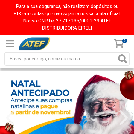
Para a sua segurança, não realizem depósitos ou
PIX em contas que não sejam a nossa conta oficial.
Nosso CNPJ é: 27.717.135/0001-29 ATEF
DISTRIBUIDORA EIRELI
0