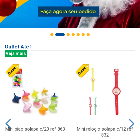
Outlet Atef
Veja mais
Mini piao solapa c/20 ref 863
Mini relogio solapa c/12 ref
832