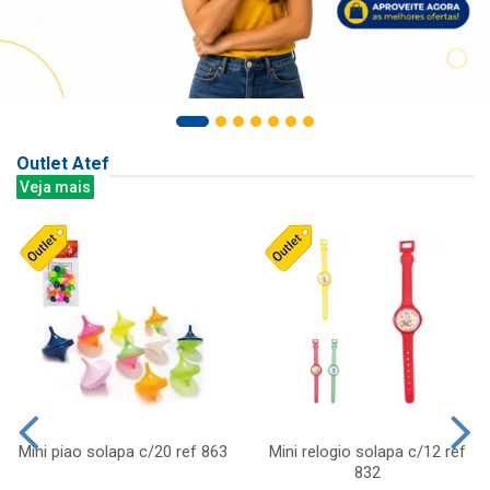
Outlet Atef
Veja mais
Mini piao solapa c/20 ref 863
Mini relogio solapa c/12 ref
832