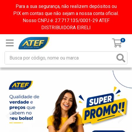
Para a sua segurança, não realizem depósitos ou
PIX em contas que não sejam a nossa conta oficial.
Nosso CNPJ é: 27.717.135/0001-29 ATEF
DISTRIBUIDORA EIRELI
0