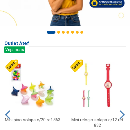
Outlet Atef
Veja mais
Mini piao solapa c/20 ref 863
Mini relogio solapa c/12 ref
832