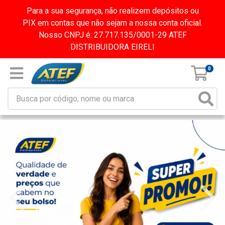
Para a sua segurança, não realizem depósitos ou
PIX em contas que não sejam a nossa conta oficial.
Nosso CNPJ é: 27.717.135/0001-29 ATEF
DISTRIBUIDORA EIRELI
0