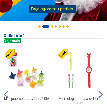
Outlet Atef
Veja mais
Mini piao solapa c/20 ref 863
Mini relogio solapa c/12 ref
832