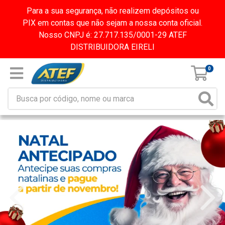
Para a sua segurança, não realizem depósitos ou
PIX em contas que não sejam a nossa conta oficial.
Nosso CNPJ é: 27.717.135/0001-29 ATEF
DISTRIBUIDORA EIRELI
0