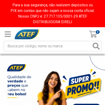
Para a sua segurança, não realizem depósitos ou
PIX em contas que não sejam a nossa conta oficial.
Nosso CNPJ é: 27.717.135/0001-29 ATEF
DISTRIBUIDORA EIRELI
0