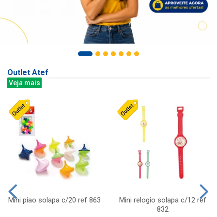
Outlet Atef
Veja mais
Mini piao solapa c/20 ref 863
Mini relogio solapa c/12 ref
832