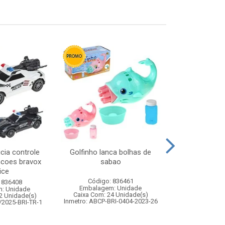
icia controle
Golfinho lanca bolhas de
Relogio de
ncoes bravox
sabao
9,5x8,5cm b
ice
Código: 836461
Código:
 836408
Embalagem: Unidade
Embalagem
: Unidade
Caixa Com: 24 Unidade(s)
Caixa Com: 14
2 Unidade(s)
Inmetro: ABCP-BRI-0404-2023-26
/2025-BRI-TR-1