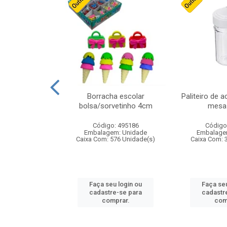
stico n.4 12cm
Borracha escolar
Paliteiro de a
bolsa/sorvetinho 4cm
mesa 
: 940550
Código: 495186
Código
m: Unidade
Embalagem: Unidade
Embalage
24 Unidade(s)
Caixa Com: 576 Unidade(s)
Caixa Com: 
u login ou
Faça seu login ou
Faça seu
e-se para
cadastre-se para
cadastr
prar.
comprar.
com