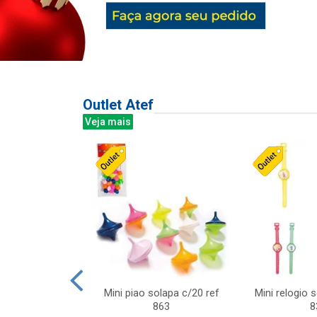
Outlet Atef
Veja mais
last c/div
Mini piao solapa c/20 ref
Mini relogio 
m ursinhos sor
863
8