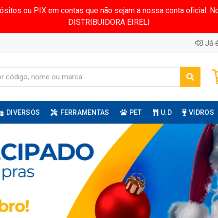
pósitos ou PIX em contas que não sejam a nossa conta oficial.
DISTRIBUIDORA EIRELI
Já é
DIVERSOS
FERRAMENTAS
PET
U.D
VIDROS