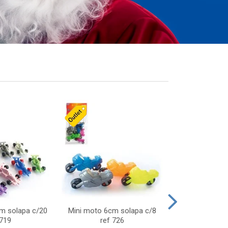
cm solapa c/20
Mini moto 6cm solapa c/8
Giro helice so
 719
ref 726
75