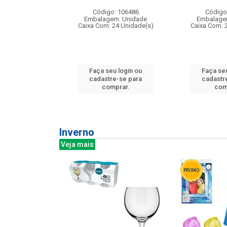
: 275814
Código: 106486
Código
m: Unidade
Embalagem: Unidade
Embalage
240 Unidade(s)
Caixa Com: 24 Unidade(s)
Caixa Com: 
u login ou
Faça seu login ou
Faça seu
e-se para
cadastre-se para
cadastr
prar.
comprar.
com
Inverno
Veja mais