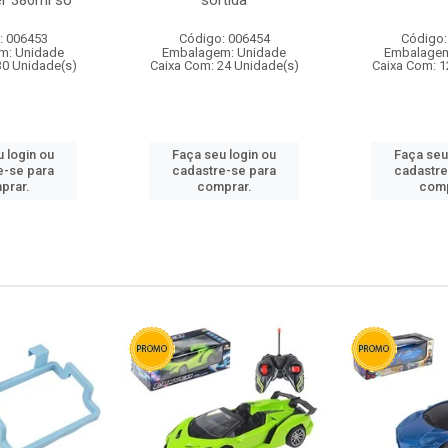
r 380ml so
sortida
: 006453
Código: 006454
Código:
m: Unidade
Embalagem: Unidade
Embalagem
30 Unidade(s)
Caixa Com: 24 Unidade(s)
Caixa Com: 1
 login ou
Faça seu login ou
Faça seu
e-se para
cadastre-se para
cadastre
prar.
comprar.
comp