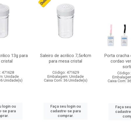
crilico 13g para
Saleiro de acrilico 7,5x4cm
Porta cracha
cristal
para mesa cristal
cordao ver
sort
: 471628
Código: 471629
Código:
m: Unidade
Embalagem: Unidade
Embalagem
36 Unidade(s)
Caixa Com: 36 Unidade(s)
Caixa Com: 3
 login ou
Faça seu login ou
Faça seu
e-se para
cadastre-se para
cadastre
prar.
comprar.
comp