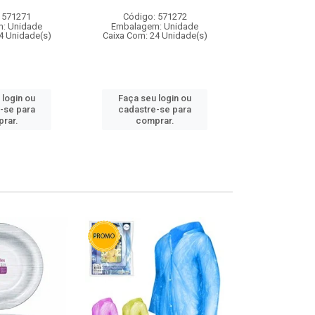
 571271
Código: 571272
Código:
: Unidade
Embalagem: Unidade
Embalagem
4 Unidade(s)
Caixa Com: 24 Unidade(s)
Caixa Com: 4
 login ou
Faça seu login ou
Faça seu 
-se para
cadastre-se para
cadastre
rar.
comprar.
comp