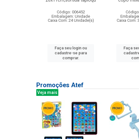
irios
26x11cm,sortida tapioqu
copo mixe
: 135177
Código: 006452
Código
m: Unidade
Embalagem: Unidade
Embalage
12 Unidade(s)
Caixa Com: 24 Unidade(s)
Caixa Com: 
u login ou
Faça seu login ou
Faça seu
e-se para
cadastre-se para
cadastr
prar.
comprar.
com
Promoções Atef
Veja mais