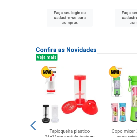
u login ou
Faça seu login ou
Faça seu
e-se para
cadastre-se para
cadastr
prar.
comprar.
com
Confira as Novidades
Veja mais
mesa cer 18cm
Tapioqueira plastico
Copo mixer 