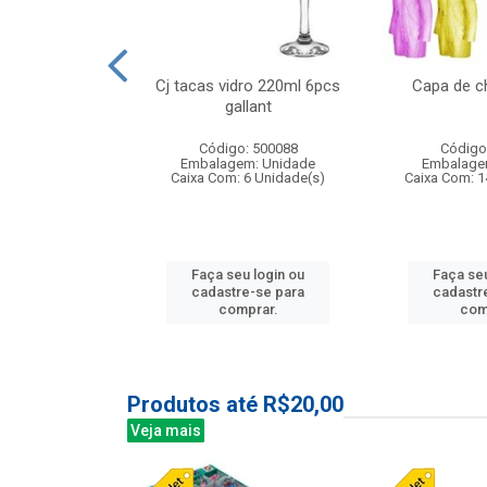
o raso 25,5cm
Cj tacas vidro 220ml 6pcs
Capa de c
e petala
gallant
: 503787
Código: 500088
Código
m: Unidade
Embalagem: Unidade
Embalage
24 Unidade(s)
Caixa Com: 6 Unidade(s)
Caixa Com: 1
u login ou
Faça seu login ou
Faça seu
e-se para
cadastre-se para
cadastr
prar.
comprar.
com
Produtos até R$20,00
Veja mais