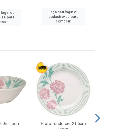
Faça seu 
Faça seu login ou
 login ou
cadastre
cadastre-se para
-se para
comp
comprar.
rar.
 500ml loom
Prato fundo cer 21,5cm
Prato raso c