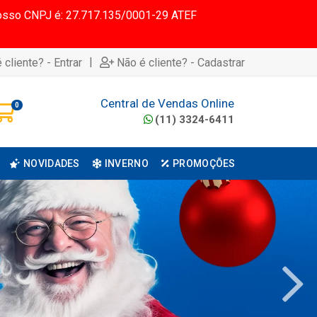
 Nosso CNPJ é: 27.717.135/0001-29 ATEF
|
 cliente? - Entrar
Não é cliente? - Cadastrar
Central de Vendas Online
0
(11) 3324-6411
NOVIDADES
INVERNO
PROMOÇÕES