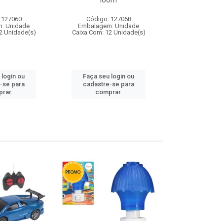
loom
 127060
Código: 127068
Código:
: Unidade
Embalagem: Unidade
Embalagem
2 Unidade(s)
Caixa Com: 12 Unidade(s)
Caixa Com: 1
 login ou
Faça seu login ou
Faça seu 
-se para
cadastre-se para
cadastre
rar.
comprar.
comp