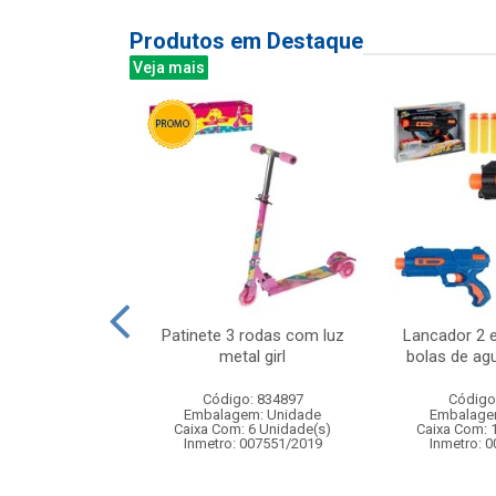
Produtos em Destaque
Veja mais
a bolinhas
Patinete 3 rodas com luz
Lancador 2 e
tamo 18cm
metal girl
bolas de ag
: 833052
Código: 834897
Código
m: Unidade
Embalagem: Unidade
Embalage
36 Unidade(s)
Caixa Com: 6 Unidade(s)
Caixa Com: 
006747/2019
Inmetro: 007551/2019
Inmetro: 