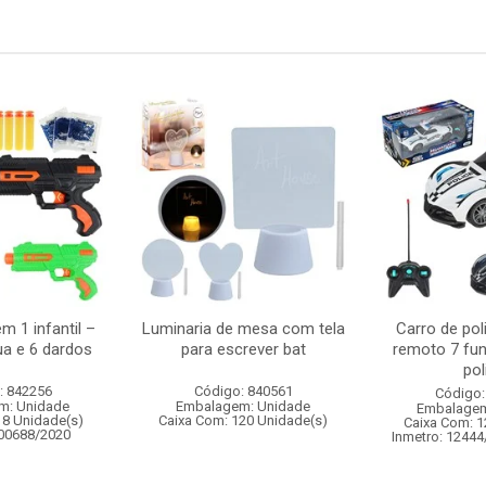
m 1 infantil –
Luminaria de mesa com tela
Carro de pol
ua e 6 dardos
para escrever bat
remoto 7 fu
pol
: 842256
Código: 840561
Código:
m: Unidade
Embalagem: Unidade
Embalagem
18 Unidade(s)
Caixa Com: 120 Unidade(s)
Caixa Com: 1
000688/2020
Inmetro: 12444