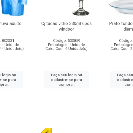
huva adulto
Cj tacas vidro 330ml 6pcs
Prato fundo
windsor
diam
: 832331
Código: 500859
Código:
m: Unidade
Embalagem: Unidade
Embalagem
44 Unidade(s)
Caixa Com: 6 Unidade(s)
Caixa Com: 2
 login ou
Faça seu login ou
Faça seu
e-se para
cadastre-se para
cadastre
prar.
comprar.
comp