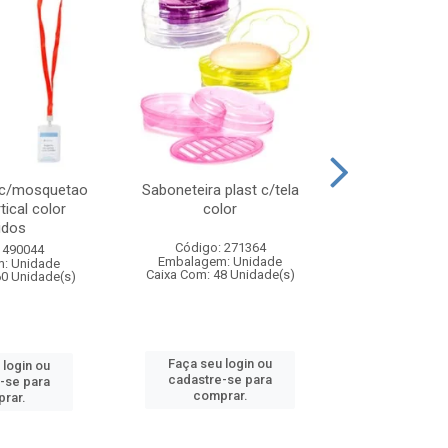
 c/mosquetao
Saboneteira plast c/tela
Prato plas
tical color
color
colo
idos
Código: 271364
Código:
 490044
Embalagem: Unidade
Embalagem
: Unidade
Caixa Com: 48 Unidade(s)
Caixa Com: 4
60 Unidade(s)
Faça seu login ou
Faça seu 
 login ou
cadastre-se para
cadastre
-se para
comprar.
comp
rar.