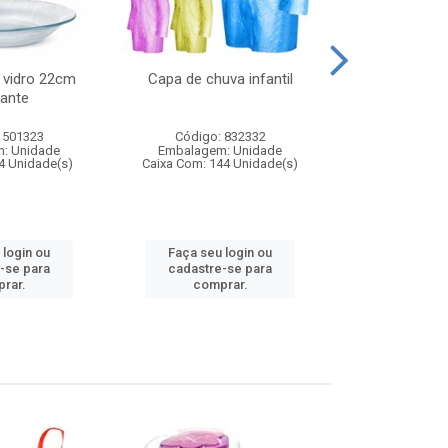
 vidro 22cm
Capa de chuva infantil
Jg prato fun
ante
diam
 501323
Código: 832332
Código:
: Unidade
Embalagem: Unidade
Embalagem
4 Unidade(s)
Caixa Com: 144 Unidade(s)
Caixa Com: 6
 login ou
Faça seu login ou
Faça seu 
-se para
cadastre-se para
cadastre
rar.
comprar.
comp