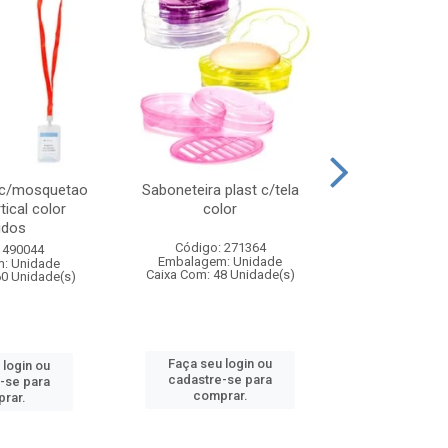
 c/mosquetao
Saboneteira plast c/tela
Prato plas
tical color
color
colo
idos
Código: 271364
Código:
 490044
Embalagem: Unidade
Embalagem
: Unidade
Caixa Com: 48 Unidade(s)
Caixa Com: 4
60 Unidade(s)
Faça seu login ou
Faça seu 
 login ou
cadastre-se para
cadastre
-se para
comprar.
comp
rar.