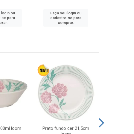
Faça seu 
 login ou
Faça seu login ou
cadastre
-se para
cadastre-se para
comp
rar.
comprar.
 500ml loom
Prato fundo cer 21,5cm
Prato raso c