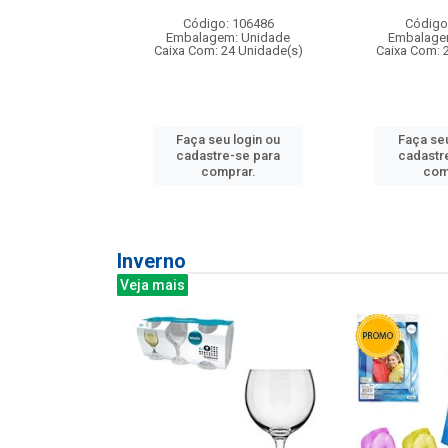
: 275814
Código: 106486
Código
m: Unidade
Embalagem: Unidade
Embalage
240 Unidade(s)
Caixa Com: 24 Unidade(s)
Caixa Com: 
u login ou
Faça seu login ou
Faça seu
e-se para
cadastre-se para
cadastr
prar.
comprar.
com
Inverno
Veja mais