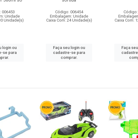
r 380ml so
sortida
: 006453
Código: 006454
Código:
m: Unidade
Embalagem: Unidade
Embalagem
30 Unidade(s)
Caixa Com: 24 Unidade(s)
Caixa Com: 1
 login ou
Faça seu login ou
Faça seu
e-se para
cadastre-se para
cadastre
prar.
comprar.
comp