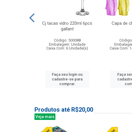
o raso 25,5cm
Cj tacas vidro 220ml 6pcs
Capa de c
e petala
gallant
: 503787
Código: 500088
Código
m: Unidade
Embalagem: Unidade
Embalage
24 Unidade(s)
Caixa Com: 6 Unidade(s)
Caixa Com: 1
u login ou
Faça seu login ou
Faça seu
e-se para
cadastre-se para
cadastr
prar.
comprar.
com
Produtos até R$20,00
Veja mais