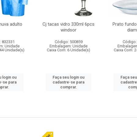
huva adulto
Cj tacas vidro 330ml 6pcs
Prato fundo
windsor
diam
: 832331
Código: 500859
Código:
m: Unidade
Embalagem: Unidade
Embalagem
44 Unidade(s)
Caixa Com: 6 Unidade(s)
Caixa Com: 2
 login ou
Faça seu login ou
Faça seu
e-se para
cadastre-se para
cadastre
prar.
comprar.
comp