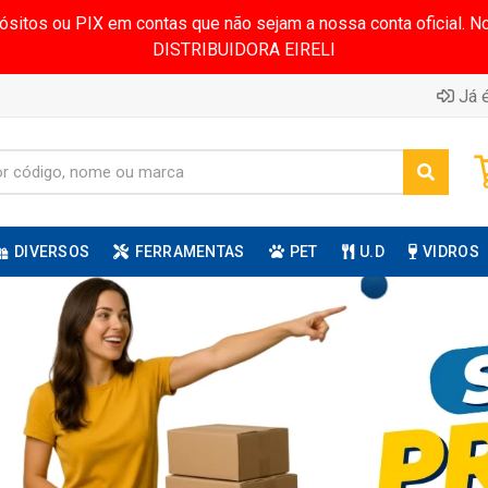
pósitos ou PIX em contas que não sejam a nossa conta oficial.
DISTRIBUIDORA EIRELI
Já é
DIVERSOS
FERRAMENTAS
PET
U.D
VIDROS