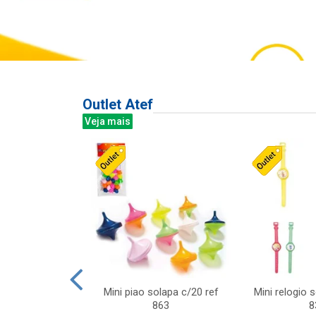
Outlet Atef
Veja mais
last c/div
Mini piao solapa c/20 ref
Mini relogio 
m ursinhos sor
863
8