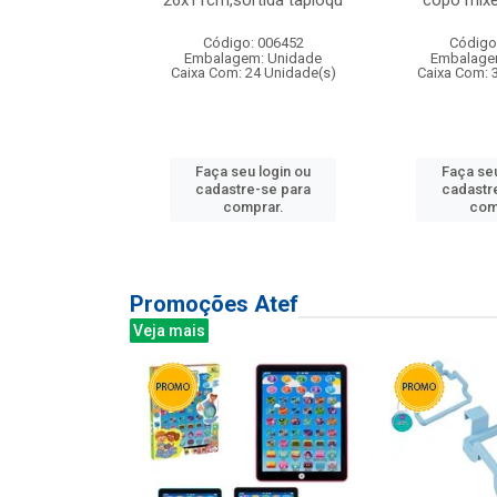
irios
26x11cm,sortida tapioqu
copo mixe
: 135177
Código: 006452
Código
m: Unidade
Embalagem: Unidade
Embalage
12 Unidade(s)
Caixa Com: 24 Unidade(s)
Caixa Com: 
u login ou
Faça seu login ou
Faça seu
e-se para
cadastre-se para
cadastr
prar.
comprar.
com
Promoções Atef
Veja mais