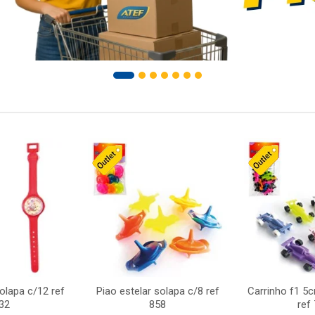
solapa c/12 ref
Piao estelar solapa c/8 ref
Carrinho f1 5
32
858
ref