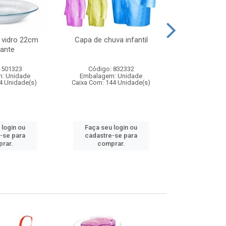
 vidro 22cm
Capa de chuva infantil
Jg prato fun
ante
diam
 501323
Código: 832332
Código:
: Unidade
Embalagem: Unidade
Embalagem
4 Unidade(s)
Caixa Com: 144 Unidade(s)
Caixa Com: 6
 login ou
Faça seu login ou
Faça seu 
-se para
cadastre-se para
cadastre
rar.
comprar.
comp