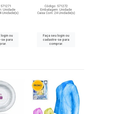
 571271
Código: 571272
Código:
: Unidade
Embalagem: Unidade
Embalagem
4 Unidade(s)
Caixa Com: 24 Unidade(s)
Caixa Com: 4
 login ou
Faça seu login ou
Faça seu 
-se para
cadastre-se para
cadastre
rar.
comprar.
comp