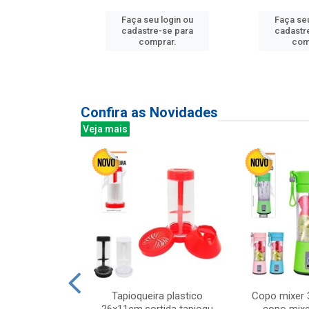
Faça seu login ou
Faça seu
u login ou
cadastre-se para
cadastr
e-se para
comprar.
com
prar.
Confira as Novidades
Veja mais
mesa cer 18cm
Tapioqueira plastico
Copo mixer 