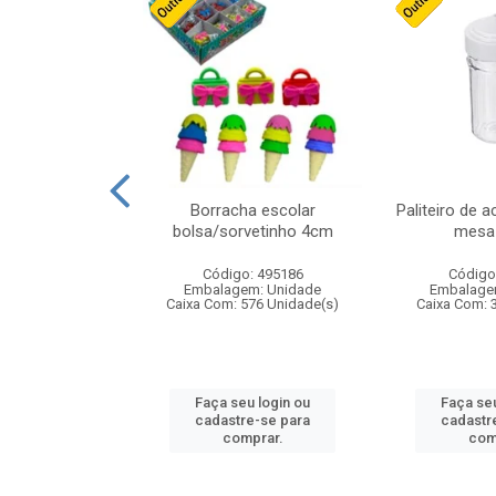
cores sortidas
Borracha escolar
Paliteiro de a
ref 130s
bolsa/sorvetinho 4cm
mesa 
: 826147
Código: 495186
Código
m: Unidade
Embalagem: Unidade
Embalage
160 Unidade(s)
Caixa Com: 576 Unidade(s)
Caixa Com: 
u login ou
Faça seu login ou
Faça seu
e-se para
cadastre-se para
cadastr
prar.
comprar.
com