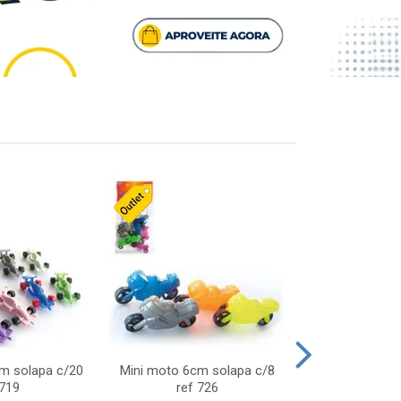
cm solapa c/20
Mini moto 6cm solapa c/8
Giro helice so
 719
ref 726
75