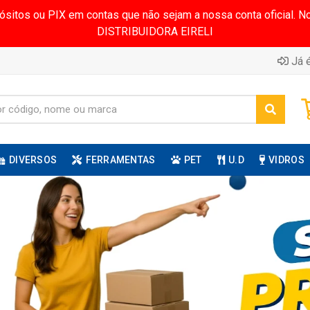
pósitos ou PIX em contas que não sejam a nossa conta oficial.
DISTRIBUIDORA EIRELI
Já é
DIVERSOS
FERRAMENTAS
PET
U.D
VIDROS