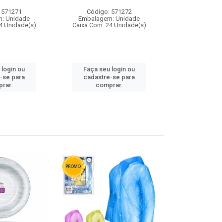
 571271
Código: 571272
Código:
: Unidade
Embalagem: Unidade
Embalagem
4 Unidade(s)
Caixa Com: 24 Unidade(s)
Caixa Com: 4
 login ou
Faça seu login ou
Faça seu 
-se para
cadastre-se para
cadastre
rar.
comprar.
comp