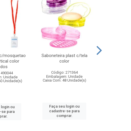
 c/mosquetao
Saboneteira plast c/tela
Prato plas
tical color
color
colo
idos
Código: 271364
Código:
 490044
Embalagem: Unidade
Embalagem
: Unidade
Caixa Com: 48 Unidade(s)
Caixa Com: 4
60 Unidade(s)
Faça seu login ou
Faça seu 
 login ou
cadastre-se para
cadastre
-se para
comprar.
comp
rar.