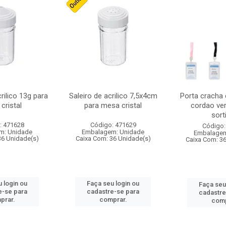
crilico 13g para
Saleiro de acrilico 7,5x4cm
Porta cracha
cristal
para mesa cristal
cordao ver
sort
: 471628
Código: 471629
Código:
m: Unidade
Embalagem: Unidade
Embalagem
36 Unidade(s)
Caixa Com: 36 Unidade(s)
Caixa Com: 3
 login ou
Faça seu login ou
Faça seu
e-se para
cadastre-se para
cadastre
prar.
comprar.
comp