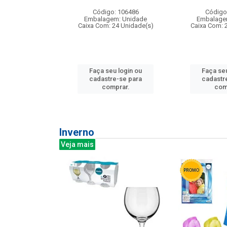
: 275814
Código: 106486
Código
m: Unidade
Embalagem: Unidade
Embalage
240 Unidade(s)
Caixa Com: 24 Unidade(s)
Caixa Com: 
u login ou
Faça seu login ou
Faça seu
e-se para
cadastre-se para
cadastr
prar.
comprar.
com
Inverno
Veja mais