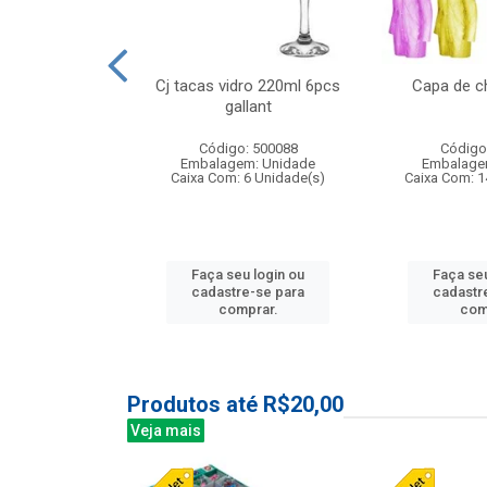
 vidro 23,5cm
Cj tacas vidro 220ml 6pcs
Capa de c
e petala
gallant
: 503788
Código: 500088
Código
m: Unidade
Embalagem: Unidade
Embalage
24 Unidade(s)
Caixa Com: 6 Unidade(s)
Caixa Com: 1
u login ou
Faça seu login ou
Faça seu
e-se para
cadastre-se para
cadastr
prar.
comprar.
com
Produtos até R$20,00
Veja mais