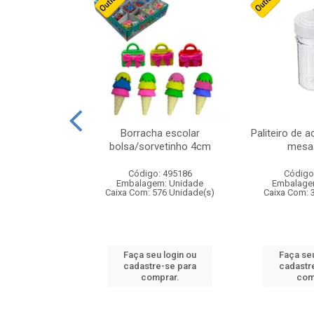
stico n.4 12cm
Borracha escolar
Paliteiro de a
bolsa/sorvetinho 4cm
mesa 
: 940550
Código: 495186
Código
m: Unidade
Embalagem: Unidade
Embalage
24 Unidade(s)
Caixa Com: 576 Unidade(s)
Caixa Com: 
u login ou
Faça seu login ou
Faça seu
e-se para
cadastre-se para
cadastr
prar.
comprar.
com