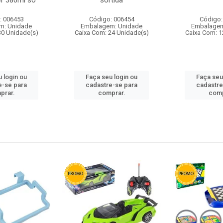
r 380ml so
sortida
: 006453
Código: 006454
Código:
m: Unidade
Embalagem: Unidade
Embalagem
30 Unidade(s)
Caixa Com: 24 Unidade(s)
Caixa Com: 1
 login ou
Faça seu login ou
Faça seu
e-se para
cadastre-se para
cadastre
prar.
comprar.
comp