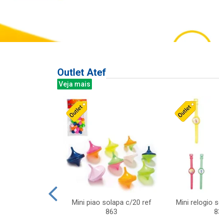
Outlet Atef
Veja mais
last c/div
Mini piao solapa c/20 ref
Mini relogio 
m ursinhos sor
863
8