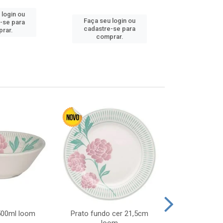
 login ou
Faça seu 
Faça seu login ou
-se para
cadastre
cadastre-se para
rar.
comp
comprar.
 500ml loom
Prato fundo cer 21,5cm
Prato raso c