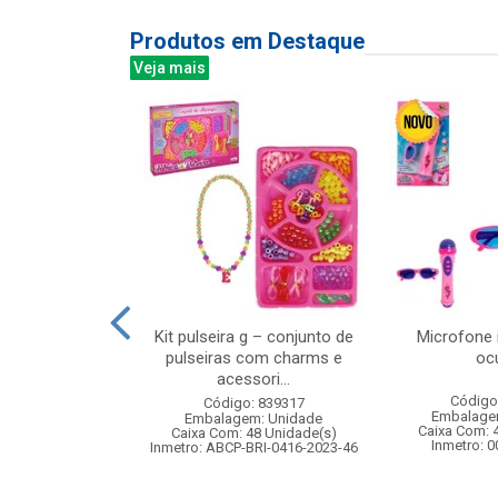
Produtos em Destaque
Veja mais
edo com rampa
Kit pulseira g – conjunto de
Microfone 
fantil
pulseiras com charms e
oc
acessori...
: 842193
Código
Código: 839317
m: Unidade
Embalage
Embalagem: Unidade
240 Unidade(s)
Caixa Com: 
Caixa Com: 48 Unidade(s)
006743/2019
Inmetro: 
Inmetro: ABCP-BRI-0416-2023-46