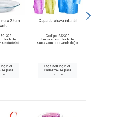
 vidro 22cm
Capa de chuva infantil
Jg prato fun
ante
diam
 501323
Código: 832332
Código:
: Unidade
Embalagem: Unidade
Embalagem
4 Unidade(s)
Caixa Com: 144 Unidade(s)
Caixa Com: 6
 login ou
Faça seu login ou
Faça seu 
-se para
cadastre-se para
cadastre
rar.
comprar.
comp