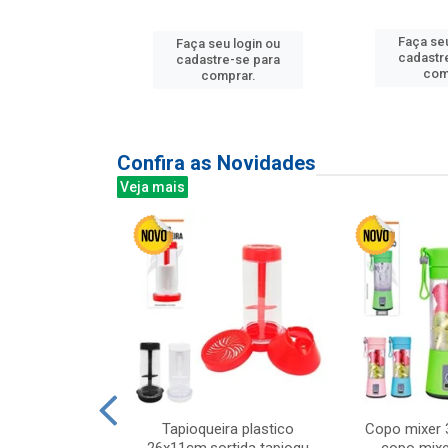
u login ou
Faça seu
Faça seu login ou
e-se para
cadastr
cadastre-se para
prar.
com
comprar.
Confira as Novidades
Veja mais
mesa cer 18cm
Tapioqueira plastico
Copo mixer 