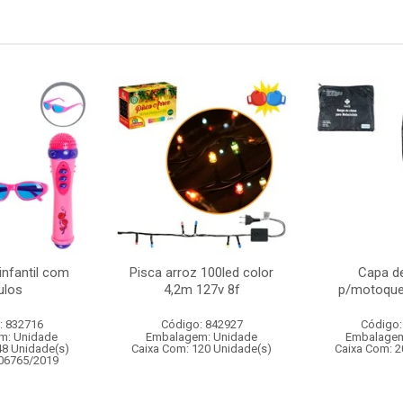
infantil com
Pisca arroz 100led color
Capa d
ulos
4,2m 127v 8f
p/motoque
: 832716
Código: 842927
Código:
m: Unidade
Embalagem: Unidade
Embalagem
48 Unidade(s)
Caixa Com: 120 Unidade(s)
Caixa Com: 2
006765/2019