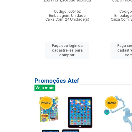
irios
26x11cm,sortida tapioqu
copo mixe
: 135177
Código: 006452
Código
m: Unidade
Embalagem: Unidade
Embalage
12 Unidade(s)
Caixa Com: 24 Unidade(s)
Caixa Com: 
u login ou
Faça seu login ou
Faça seu
e-se para
cadastre-se para
cadastr
prar.
comprar.
com
Promoções Atef
Veja mais