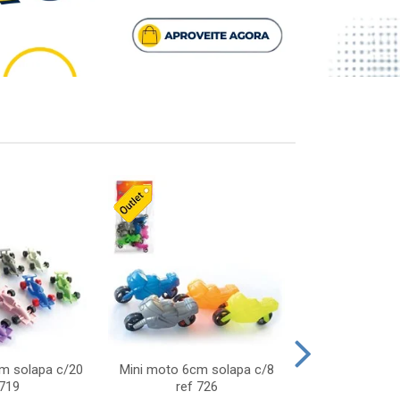
cm solapa c/20
Mini moto 6cm solapa c/8
Giro helice so
 719
ref 726
75