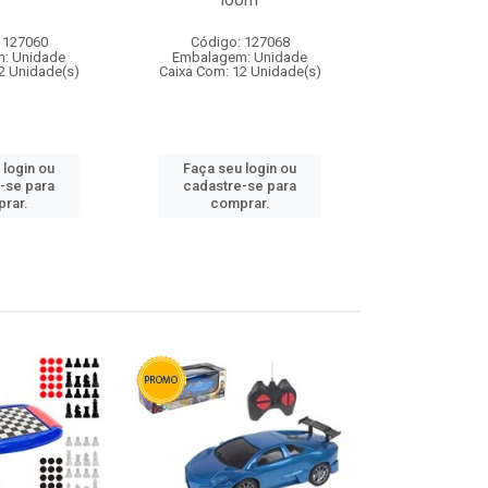
loom
 127060
Código: 127068
Código:
: Unidade
Embalagem: Unidade
Embalagem
2 Unidade(s)
Caixa Com: 12 Unidade(s)
Caixa Com: 1
 login ou
Faça seu login ou
Faça seu 
-se para
cadastre-se para
cadastre
rar.
comprar.
comp