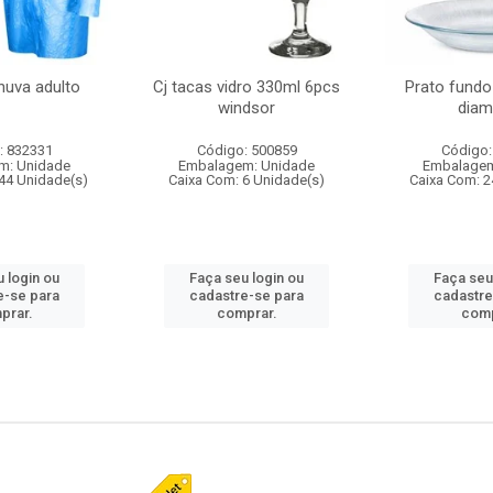
huva adulto
Cj tacas vidro 330ml 6pcs
Prato fundo
windsor
diam
: 832331
Código: 500859
Código:
m: Unidade
Embalagem: Unidade
Embalagem
44 Unidade(s)
Caixa Com: 6 Unidade(s)
Caixa Com: 2
 login ou
Faça seu login ou
Faça seu
e-se para
cadastre-se para
cadastre
prar.
comprar.
comp