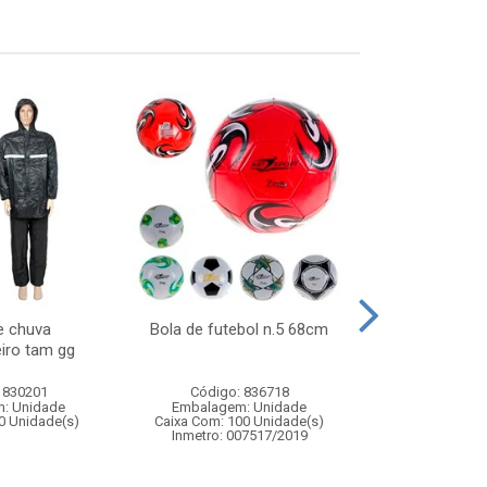
e chuva
Bola de futebol n.5 68cm
Pisca cortina 1
iro tam gg
2,5mx 40c
 830201
Código: 836718
Código:
: Unidade
Embalagem: Unidade
Embalagem
0 Unidade(s)
Caixa Com: 100 Unidade(s)
Caixa Com: 6
Inmetro: 007517/2019