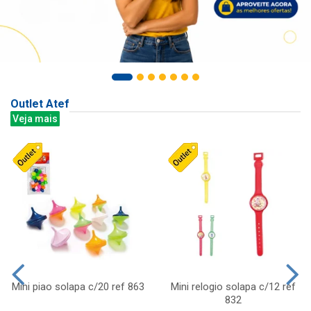
Outlet Atef
Veja mais
Mini piao solapa c/20 ref 863
Mini relogio solapa c/12 ref
832