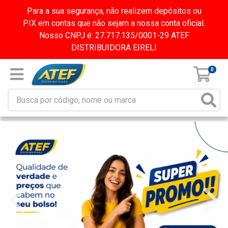
Para a sua segurança, não realizem depósitos ou
PIX em contas que não sejam a nossa conta oficial.
Nosso CNPJ é: 27.717.135/0001-29 ATEF
DISTRIBUIDORA EIRELI
0