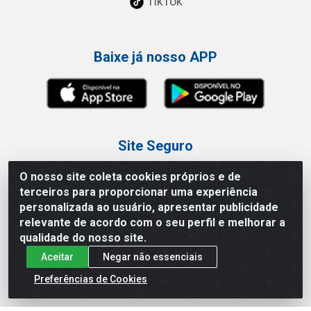
TikTok
Baixe já nosso APP
Site Seguro
O nosso site coleta cookies próprios e de
terceiros para proporcionar uma experiência
personalizada ao usuário, apresentar publicidade
relevante de acordo com o seu perfil e melhorar a
Loja / Showroom
qualidade do nosso site.
Aceitar
Negar não essenciais
Tel.: (11) 3227-0546
Av Vautier, 587/597 - Pari - São Paulo/SP
Preferências de Cookies