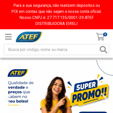
Para a sua segurança, não realizem depósitos ou
PIX em contas que não sejam a nossa conta oficial.
Nosso CNPJ é: 27.717.135/0001-29 ATEF
DISTRIBUIDORA EIRELI
0