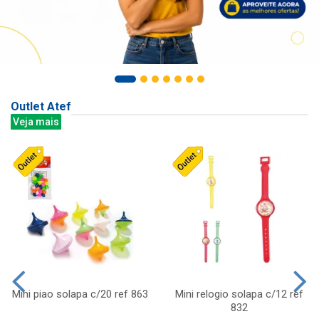
Outlet Atef
Veja mais
Mini piao solapa c/20 ref 863
Mini relogio solapa c/12 ref
832