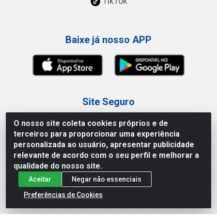
TikTok
Baixe já nosso APP
Site Seguro
O nosso site coleta cookies próprios e de
terceiros para proporcionar uma experiência
personalizada ao usuário, apresentar publicidade
relevante de acordo com o seu perfil e melhorar a
Loja / Showroom
qualidade do nosso site.
Aceitar
Negar não essenciais
Tel.: (11) 3227-0546
Av Vautier, 587/597 - Pari - São Paulo/SP
Preferências de Cookies