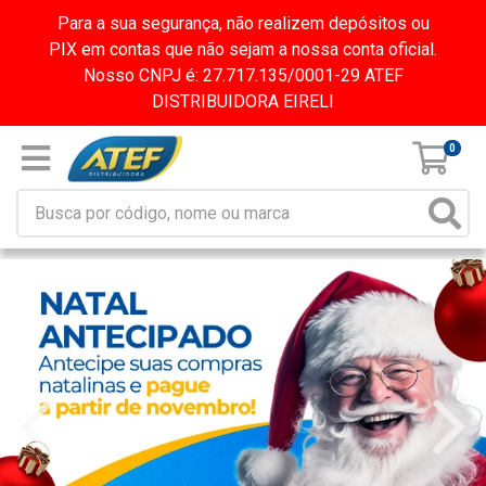
Para a sua segurança, não realizem depósitos ou
PIX em contas que não sejam a nossa conta oficial.
Nosso CNPJ é: 27.717.135/0001-29 ATEF
DISTRIBUIDORA EIRELI
0