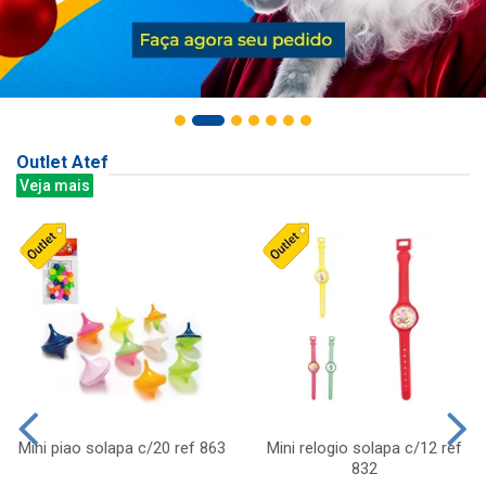
Outlet Atef
Veja mais
Mini piao solapa c/20 ref 863
Mini relogio solapa c/12 ref
832