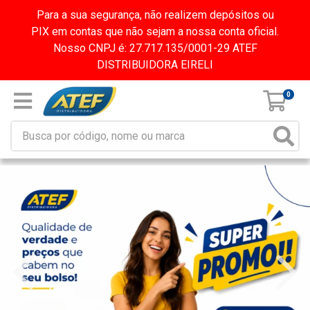
Para a sua segurança, não realizem depósitos ou
PIX em contas que não sejam a nossa conta oficial.
Nosso CNPJ é: 27.717.135/0001-29 ATEF
DISTRIBUIDORA EIRELI
0