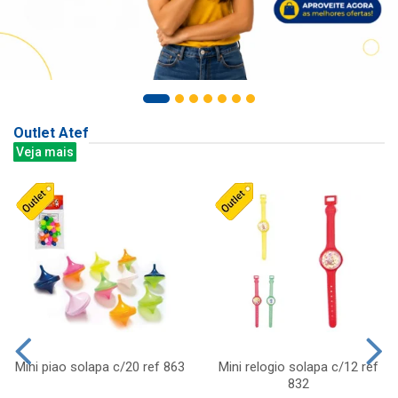
Outlet Atef
Veja mais
Mini piao solapa c/20 ref 863
Mini relogio solapa c/12 ref
832